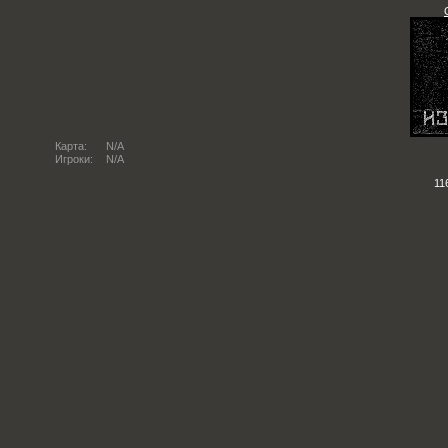
Карта:
N/A
Игроки:
N/A
11