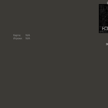
Карта:
N/A
Игроки:
N/A
3