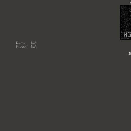
Карта:
N/A
Игроки:
N/A
3