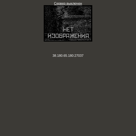
Сервер выключен
38.180.65.180:27037