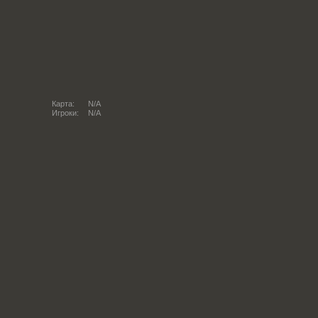
Карта:
N/A
Игроки:
N/A