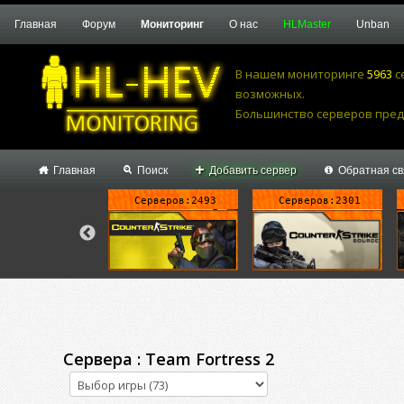
Главная
Форум
Мониторинг
О нас
HLMaster
Unban
В нашем мониторинге
5963
с
возможных.
Большинство серверов предпоч
Главная
Поиск
Добавить сервер
Обратная св
ерверов:128
Серверов:2493
Серверов:2301
Сервера : Team Fortress 2