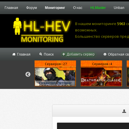
Главная
Форум
Мониторинг
О нас
HLMaster
Unban
В нашем мониторинге
5963
с
возможных.
Большинство серверов предпоч
Главная
Поиск
Добавить сервер
Обратная св
Серверов:5
Серверов:27
Серверов:4