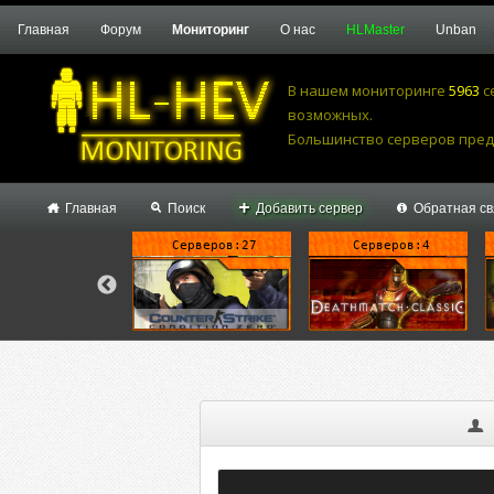
Главная
Форум
Мониторинг
О нас
HLMaster
Unban
В нашем мониторинге
5963
с
возможных.
Большинство серверов предпоч
Главная
Поиск
Добавить сервер
Обратная св
Серверов:5
Серверов:27
Серверов:4