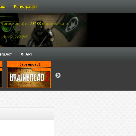
ход
Регистрация
54
игроков(а) из
23133
максимально
dust2_2x2 (56) .
ers.vdf
API
Серверов:1
Серверов:18
Серверов: