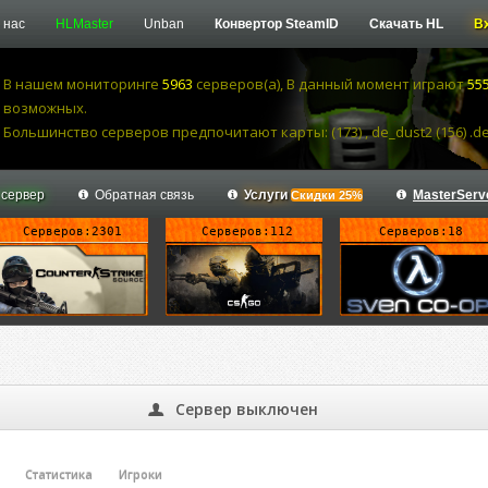
 нас
HLMaster
Unban
Конвертор SteamID
Скачать HL
В
В нашем мониторинге
5963
серверов(а), В данный момент играют
55
возможных.
Большинство серверов предпочитают карты: (173) , de_dust2 (156) .de_
 сервер
Обратная связь
Услуги
MasterServ
Скидки 25%
Серверов:2301
Серверов:112
Серверов:18
Сервер выключен
Статистика
Игроки