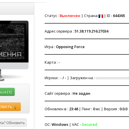
Статус :
Выключен
| Страна
| ID :
644365
Адрес сервера :
51.38.119.216:27034
Игра :
Opposing Force
Карта :
-
Игроки :
- / -
| Загружен на :
ся [1]
Сайт сервера :
Не задан
ОВАТЬ
Обновлен в :
23:48
| Пинг :
0
мс | Версия :
0.0.0
ОС:
Windows
| VAC -
Secured