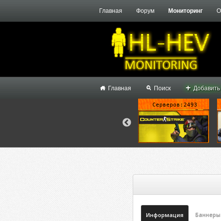
Главная
Форум
Мониторинг
О
Главная
Поиск
Добавить
Серверов:1
Серверов:128
Серверов:2493
Информация
Баннеры