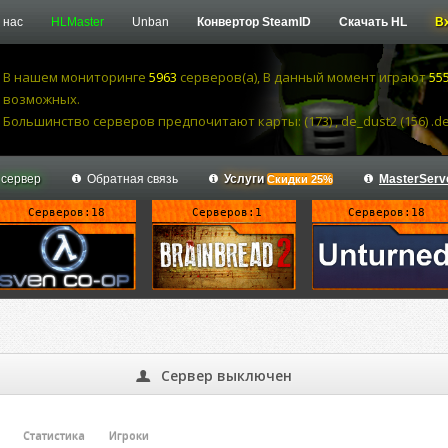
 нас
HLMaster
Unban
Конвертор SteamID
Скачать HL
В
В нашем мониторинге
5963
серверов(а), В данный момент играют
55
возможных.
Большинство серверов предпочитают карты: (173) , de_dust2 (156) .de_
 сервер
Обратная связь
Услуги
MasterServ
Скидки 25%
Серверов:18
Серверов:1
Серверов:18
Сервер выключен
Статистика
Игроки