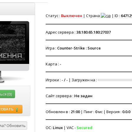
Статус :
Выключен
| Страна
| ID :
64712
Адрес сервера :
38.180.65.180:27037
Игра :
Counter-Strike : Source
Карта :
-
Игроки :
- / -
| Загружен на :
ся [0]
Сайт сервера :
Не задан
СОВАТЬ
Обновлен в :
21:00
| Пинг :
0
мс | Версия :
0.0.0
ОС:
Linux
| VAC -
Secured