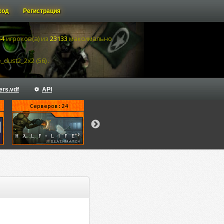
ход
Регистрация
54
игроков(а) из
23133
максимально
dust2_2x2 (56) .
ers.vdf
API
Серверов:24
Серверов:1
Серверов: