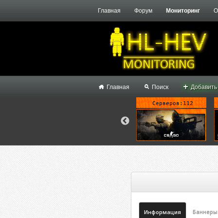
Главная
Форум
Мониторинг
О
Главная
Поиск
Добавить
ерверов:2493
Серверов:2301
Серверов:112
Информация
Баннеры