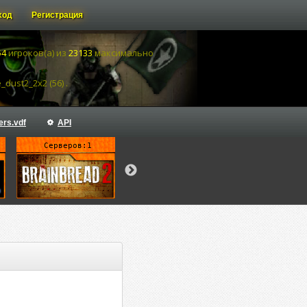
ход
Регистрация
54
игроков(а) из
23133
максимально
dust2_2x2 (56) .
ers.vdf
API
Серверов:1
Серверов:18
Серверов: