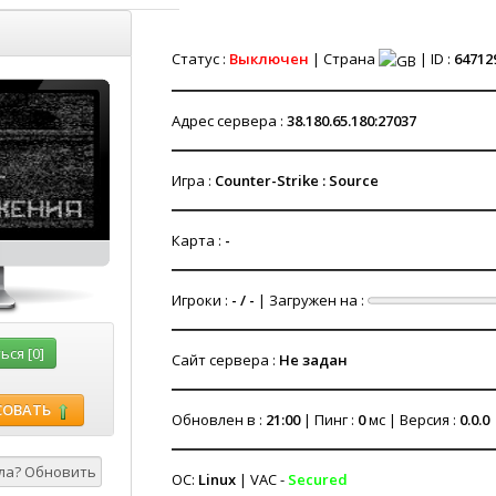
Статус :
Выключен
| Страна
| ID :
64712
Адрес сервера :
38.180.65.180:27037
Игра :
Counter-Strike : Source
Карта :
-
Игроки :
- / -
| Загружен на :
ся [0]
Сайт сервера :
Не задан
СОВАТЬ
Обновлен в :
21:00
| Пинг :
0
мс | Версия :
0.0.0
ОС:
Linux
| VAC -
Secured