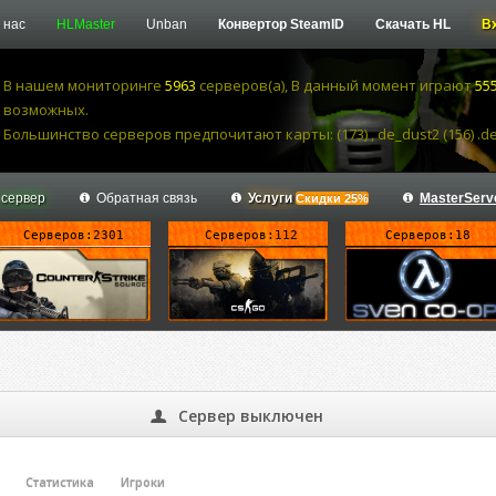
 нас
HLMaster
Unban
Конвертор SteamID
Скачать HL
В
В нашем мониторинге
5963
серверов(а), В данный момент играют
55
возможных.
Большинство серверов предпочитают карты: (173) , de_dust2 (156) .de_
 сервер
Обратная связь
Услуги
MasterServ
Скидки 25%
Серверов:2301
Серверов:112
Серверов:18
Сервер выключен
Статистика
Игроки