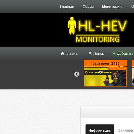
Главная
Форум
Мониторинг
О
Главная
Поиск
Добавить
Серверов:1
Серверов:128
Серверов:2493
Информация
Баннеры