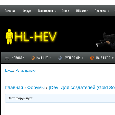
Главная
Форум
Мониторинг
»
О нас
HLMaster
Правила
»
»
»
»
НОВОСТИ
HALF-LIFE
SVEN CO-OP
HALF-LIFE 2
Вход
/
Регистрация
Главная
›
Форумы
›
[Dev] Для создателей (Gold Sour
Этот форум пуст.