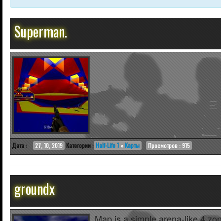
Superman.
Дата :
27, 10, 2019
Категории :
Half-Life 1
»
Карты
Просмотров : 915
groundx
Map is a simple arena-like 4 zo