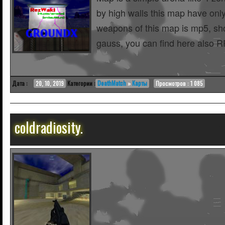
by high walls this map have onl
weapons of this map is mp5, sh
gauss, you can find here also R
Дата :
20, 10, 2019
Категории :
DeathMatch
»
Карты
Просмотров : 1 085
coldradiosity.