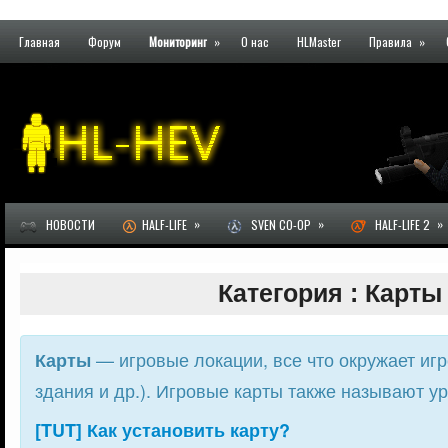
Главная
Форум
Мониторинг
»
О нас
HLMaster
Правила
»
»
»
»
НОВОСТИ
HALF-LIFE
SVEN CO-OP
HALF-LIFE 2
Категория : Карты
— игровые локации, все что окружает игр
Карты
здания и др.). Игровые карты также называют у
[TUT] Как установить карту?