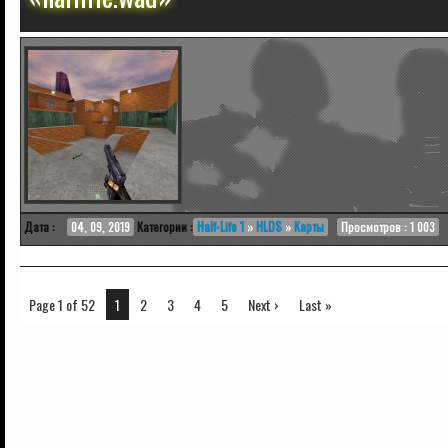
Дата :
04, 09, 2019
Категории :
Half-Life 1
»
HLDS
»
Карты
Просмотров : 1 003
Page 1 of 52
1
2
3
4
5
Next ›
Last »