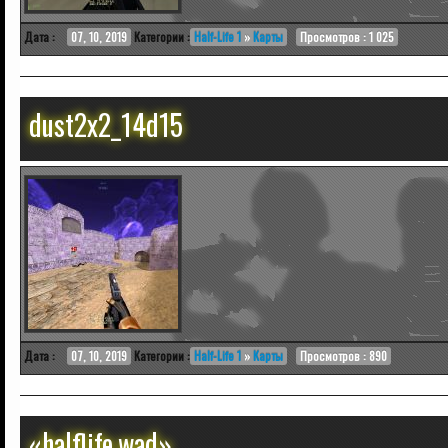
Дата :
07, 10, 2019
Категории :
Half-Life 1
»
Карты
Просмотров : 1 025
dust2x2_14d15
Дата :
07, 10, 2019
Категории :
Half-Life 1
»
Карты
Просмотров : 890
«halflife.wad»