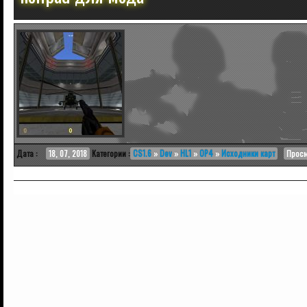
Дата :
18, 07, 2018
Категории :
CS1.6
»
Dev
»
HL1
»
OP4
»
Исходники карт
Просм