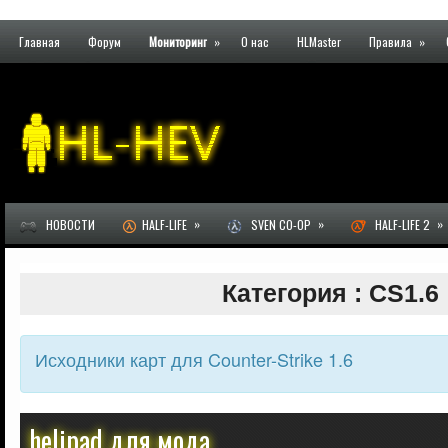
Главная
Форум
Мониторинг
»
О нас
HLMaster
Правила
»
»
»
»
НОВОСТИ
HALF-LIFE
SVEN CO-OP
HALF-LIFE 2
Категория : CS1.6
Исходники карт для Counter-Strike 1.6
helipad для мода