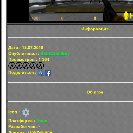
Информация
Дата : 18.07.2018
Опубликовал :
KranCabinboy
Просмотров : 1 364
Поделиться :
Об игре
Icon :
Платформа :
None
Разработчик : -
Движок : GoldSource