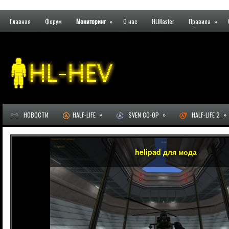
Главная
Форум
Мониторинг
»
О нас
HLMaster
Правила
»
»
»
»
НОВОСТИ
HALF-LIFE
SVEN CO-OP
HALF-LIFE 2
helipad для мода