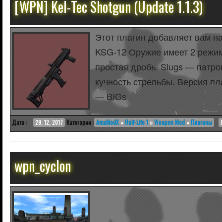
[WPN] Kel-Tec Shotgun (Update 1.1.3)
Этот плагин добавляет вам н
KSG-12 Оружие имеет 2 режи
простая дробь. Slugs — пат
кучность стрельбы. Версия пл
— BIGs
Дата :
29, 12, 2017
Категории :
AmxModX
»
Half-Life 1
»
Weapon Mod
»
Плагины
wpn_cyclon