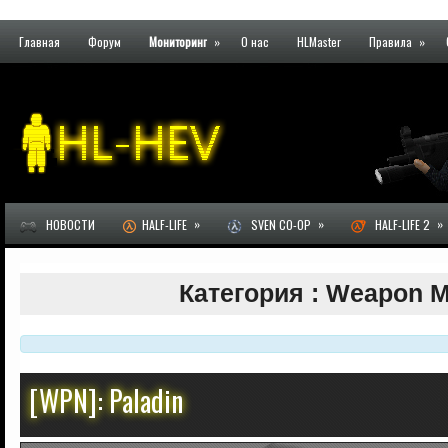
Главная
Форум
Мониторинг
»
О нас
HLMaster
Правила
»
»
»
»
НОВОСТИ
HALF-LIFE
SVEN CO-OP
HALF-LIFE 2
Категория : Weapon 
[WPN]: Paladin