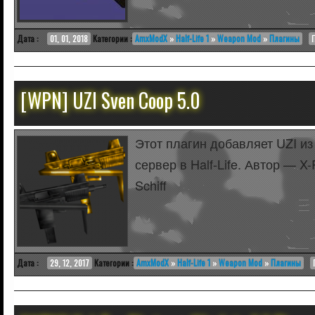
Дата :
01, 01, 2018
Категории :
AmxModX
»
Half-Life 1
»
Weapon Mod
»
Плагины
[WPN] UZI Sven Coop 5.0
Этот плагин добавляет UZI из
сервер в Half-Life. Автор — X
Schiff
Дата :
29, 12, 2017
Категории :
AmxModX
»
Half-Life 1
»
Weapon Mod
»
Плагины