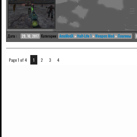
Дата :
29, 10, 2017
Категории :
AmxModX
»
Half-Life 1
»
Weapon Mod
»
Плагины
Page 1 of 4
1
2
3
4