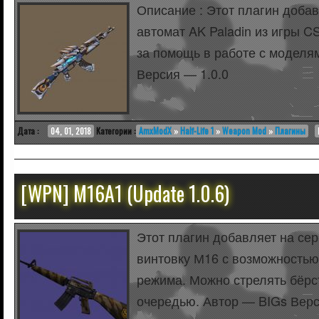
Описание : Этот плагин добав
автомат AK Paladin из игры 
за помощь в работе с моделя
Версия — 1.0.0
Дата :
04, 01, 2018
Категории :
AmxModX
»
Half-Life 1
»
Weapon Mod
»
Плагины
[WPN] M16A1 (Update 1.0.6)
Этот плагин добавляет на се
винтовку М16 с возможность
режима. Можно стрелять бёрс
очередью. Автор — BIGs Верс