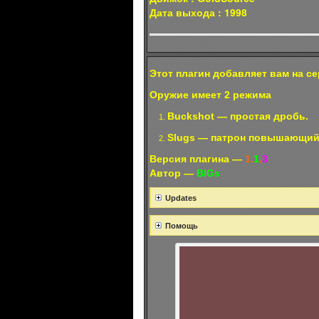
Дата выхода : 1998
Этот плагин добавляет вам на с
Оружие имеет 2 режима
Buckshot — простая дробь.
Slugs — патрон повышающий
Версия плагина —
1.
1
.
3
Автор —
BIGs
Updates
Помощь