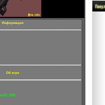
Попул
Информация
Об игре
acOC ,PS2