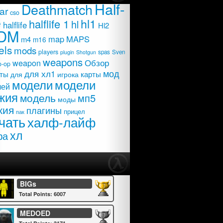
Half-
Deathmatch
ar
cso
e
hl1
halflife 1
hl
halflife
Hl2
DM
map
MAPS
m4
m16
els
mods
players
spas
Sven
plugin
Shotgun
weapons
Обзор
weapon
o-op
мод
для хл1
карты
ты
для
игрока
модели
модели
лей
жия
модель
мп5
моды
жия
плагины
прицел
пак
чать
халф-лайф
хл
фа
BIGs
Total Points: 6007
MEDOED