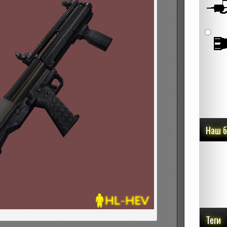
Наш 
.
Теги