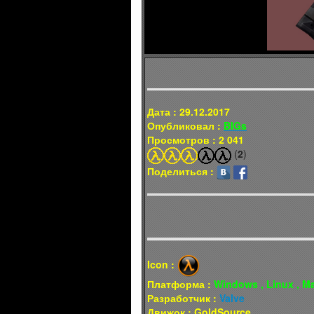
Дата : 29.12.2017
Опубликовал :
BIGs
Просмотров : 2 041
(
2
)
Поделиться :
Icon :
Платформа :
Windows , Linux , M
Разработчик :
Valve
Движок : GoldSource