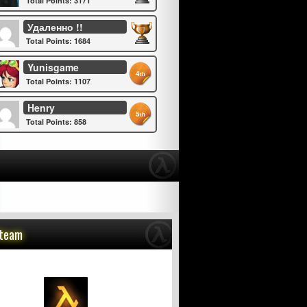
Total Points: 3171
Удаленно !!
Total Points: 1684
Yunisgame
4
th
Total Points: 1107
Henry
5
th
Total Points: 858
Steam