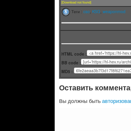
[Download not found]
Теги :
cso
,
KSG
,
weaponmod
HTML code :
BB code :
MD5 :
Оставить коммента
Вы должны быть
авторизов