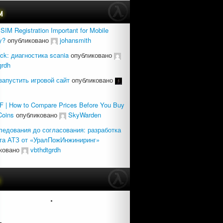
м
SIM Registration Important for Mobile
y?
опубликовано
johansmith
uck: диагностика scania
опубликовано
grdh
запустить игровой сайт
опубликовано
 | How to Compare Prices Before You Buy
Coins
опубликовано
SkyWarden
ледования до согласования: разработка
та АТЗ от «УралПожИнжиниринг»
ковано
vbthdtgrdh
с
.