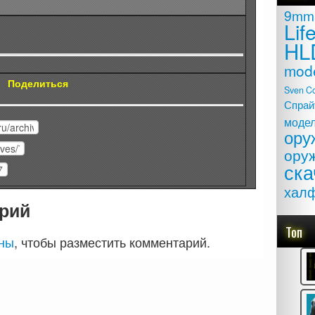
9mm
Lif
HL
mod
Поделиться
Sven C
Спрай
моде
ору
ору
ска
хал
рий
Топ
аны
, чтобы разместить комментарий.