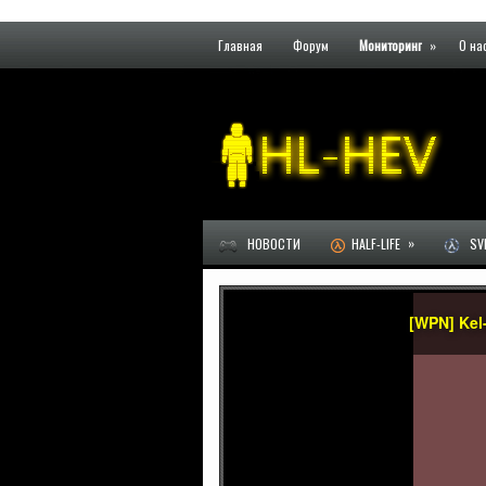
Главная
Форум
Мониторинг
»
О на
»
НОВОСТИ
HALF-LIFE
SVE
[WPN] Kel