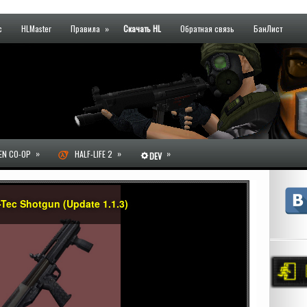
с
HLMaster
Правила
»
Скачать HL
Обратная связь
БанЛист
»
»
»
N CO-OP
HALF-LIFE 2
DEV
-Tec Shotgun (Update 1.1.3)