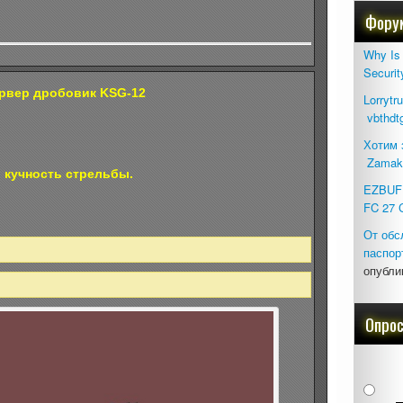
Фору
Why Is 
Securit
ервер дробовик KSG-12
Lorrytr
vbthdt
Хотим 
Zamak
 кучность стрельбы.
EZBUFF
FC 27 
От обс
паспор
опубли
Опро