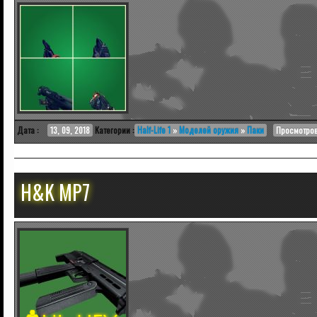
Дата :
13, 09, 2018
Категории :
Half-Life 1
»
Моделей оружия
»
Паки
Просмотров
H&K MP7