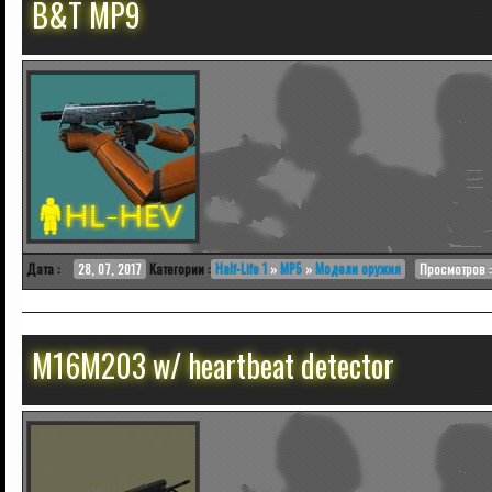
B&T MP9
Дата :
28, 07, 2017
Категории :
Half-Life 1
»
MP5
»
Модели оружия
Просмотров :
M16M203 w/ heartbeat detector