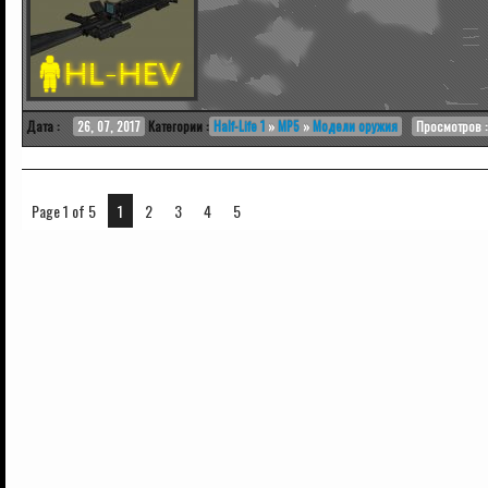
Дата :
26, 07, 2017
Категории :
Half-Life 1
»
MP5
»
Модели оружия
Просмотров :
Page 1 of 5
1
2
3
4
5