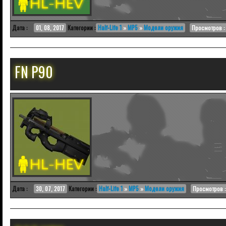
Дата :
01, 08, 2017
Категории :
Half-Life 1
»
MP5
»
Модели оружия
Просмотров : 
FN P90
Дата :
30, 07, 2017
Категории :
Half-Life 1
»
MP5
»
Модели оружия
Просмотров :