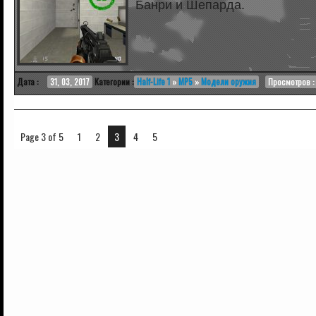
Банри и Шепарда.
Дата :
31, 03, 2017
Категории :
Half-Life 1
»
MP5
»
Модели оружия
Просмотров :
Page 3 of 5
1
2
3
4
5