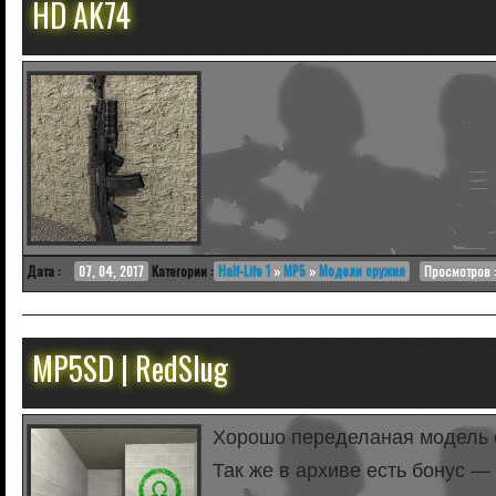
HD AK74
Дата :
07, 04, 2017
Категории :
Half-Life 1
»
MP5
»
Модели оружия
Просмотров :
MP5SD | RedSlug
Хорошо переделаная модель о
Так же в архиве есть бонус —