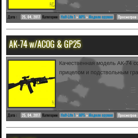
Дата :
25, 04, 2017
Категории :
Half-Life 1
»
MP5
»
Модели оружия
Просмотров :
AK-74 w/ACOG & GP25
Качественная модель АК-74 
прицелом и подствольным гр
Дата :
25, 04, 2017
Категории :
Half-Life 1
»
MP5
»
Модели оружия
Просмотров :