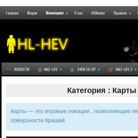
Главная
Форум
Мониторинг
»
О нас
HLMaster
Правила
»
»
»
»
НОВОСТИ
HALF-LIFE
SVEN CO-OP
HALF-LIFE 2
Категория : Карты
Карты — это игровые локации , позволяющие п
поверхности брашей.