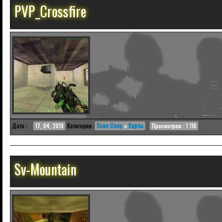
PVP_Crossfire
Дата :
17, 04, 2019
Категории :
Sven Coop
»
Карты
Просмотров : 1 110
Sv-Mountain