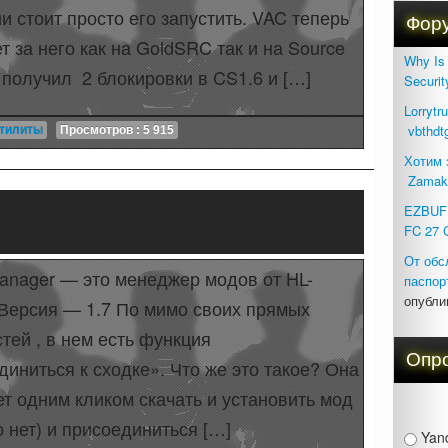
и стоит просто его запустить. VAC теперь
Фор
т за него как на GoldSRC так и на Source
Why Is 
я получил 2 блокировки в CS1.6 и […]
Securit
Lorrytr
vbthdt
тилиты
Просмотров : 5 915
Хотим 
Zamak
EZBUFF
FC 27 
От обс
nager — это менеджер модов от HL-
паспор
опубли
Версия — 1.7 По мимо своих прямых
тей , в нем есть функция
Опр
иниться к сходке». Что же это такое? Она
т одним кликом скачать и установить мод
о нет) и присоединиться […]
Yan