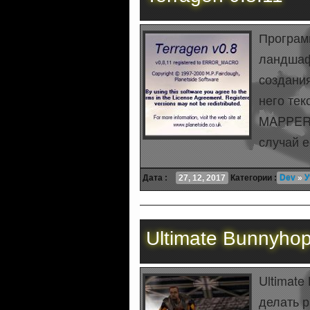
Програм
ландшаф
создания
него тек
MAPPER 
случай е
Дата :
27, 12, 2017
Категории :
Dev
»
У
Ultimate Bunnyho
Ultimat
делать р