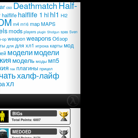
Half-
Deathmatch
ar
cso
e
hl1
halflife 1
hl
halflife
Hl2
DM
map
MAPS
m4
m16
els
mods
players
spas
Sven
plugin
Shotgun
weapons
Обзор
weapon
o-op
мод
для хл1
карты
ты
для
игрока
модели
модели
лей
жия
модель
мп5
моды
жия
плагины
прицел
пак
чать
халф-лайф
хл
фа
BIGs
Total Points: 6007
MEDOED
Total Points: 3171