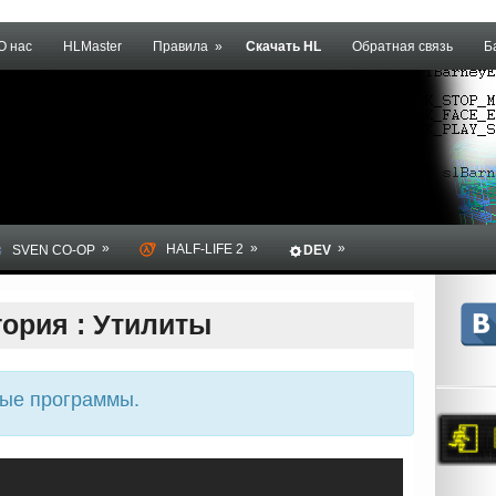
О нас
HLMaster
Правила
»
Скачать HL
Обратная связь
Б
»
»
»
HALF-LIFE 2
SVEN CO-OP
DEV
гория : Утилиты
ые программы.