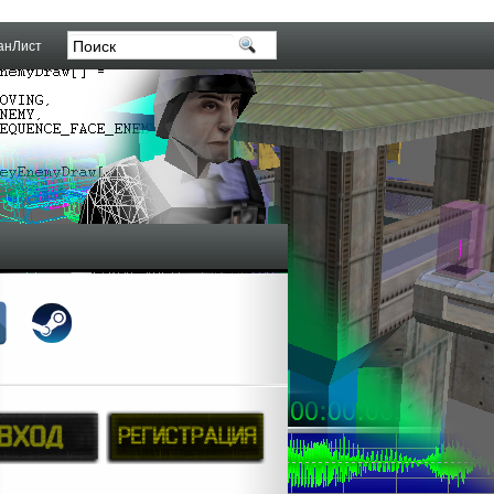
анЛист