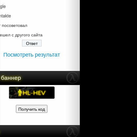
gle
ntakte
г посоветовал
ешел с другого сайта
Посмотреть результат
 баннер