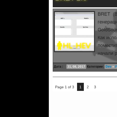
BRET (B
генераци
GoldSour
Как испо
поместит
начали р
Дата :
31, 08, 2017
Категории :
Dev
»
У
Page 1 of 3
1
2
3