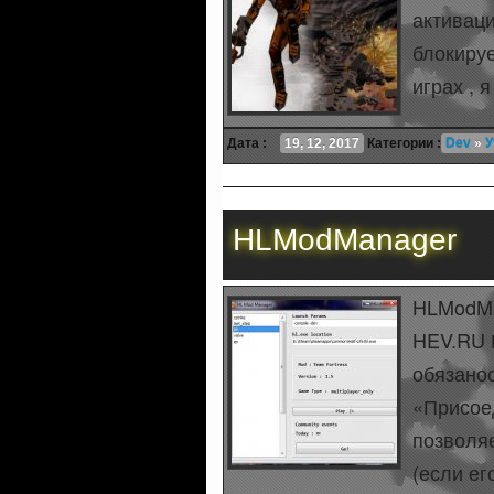
активаци
блокируе
играх , 
Дата :
19, 12, 2017
Категории :
Dev
»
У
HLModManager
HLModMa
HEV.RU 
обязанос
«Присоед
позволяе
(если ег