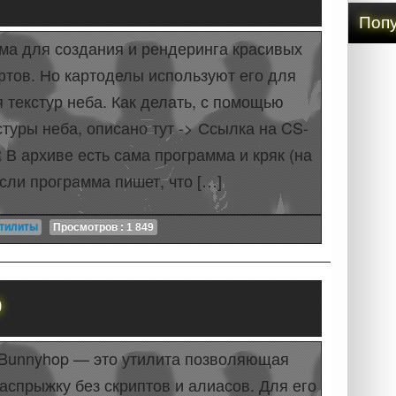
Попу
ма для создания и рендеринга красивых
тов. Но картоделы используют его для
 текстур неба. Как делать, с помощью
стуры неба, описано тут -> Ссылка на CS-
В архиве есть сама программа и кряк (на
сли программа пишет, что […]
тилиты
Просмотров : 1 849
p
e Bunnyhop — это утилита позволяющая
аспрыжку без скриптов и алиасов. Для его