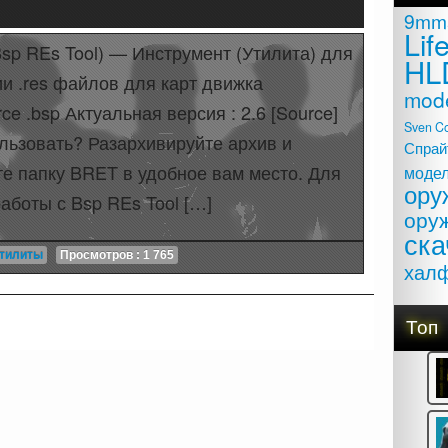
9mm
Lif
sp REs Tool) — Инструмент (Утилита) для
HL
и .res файлов для карт движка
mod
ce .bsp Актуальная версия : 2.6 [Source]
Sven C
льзовать? Разархивируйте архив и
Спрай
е папку BRET в удобное вам место. Для
моде
ору
аботы с Bsp REs Tool […]
ору
ска
тилиты
Просмотров : 1 765
хал
Топ