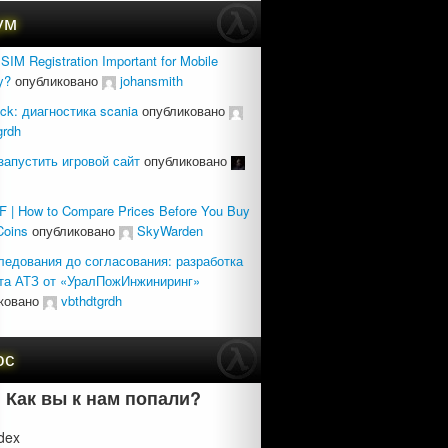
ум
SIM Registration Important for Mobile
y?
опубликовано
johansmith
uck: диагностика scania
опубликовано
grdh
запустить игровой сайт
опубликовано
 | How to Compare Prices Before You Buy
Coins
опубликовано
SkyWarden
ледования до согласования: разработка
та АТЗ от «УралПожИнжиниринг»
ковано
vbthdtgrdh
ос
Как вы к нам попали?
dex