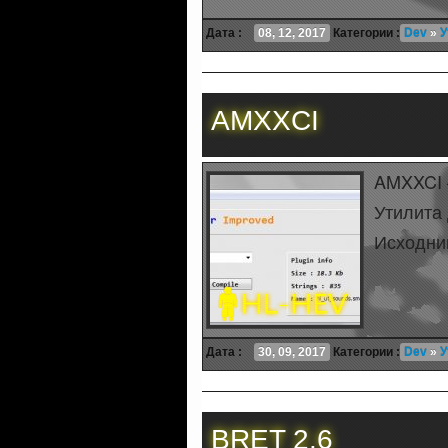
Дата :
08, 12, 2017
Категории :
Dev
»
У
AMXXCI
AMXXCI 
Утилита
Исходник
Дата :
30, 09, 2017
Категории :
Dev
»
У
BRET 2.6