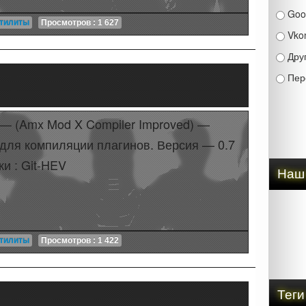
Goo
тилиты
Просмотров : 1 627
Vko
Дру
Пер
— (Amx Mod X Compiler Improved) —
 для компиляции плагинов. Версия — 0.7
и : Git-HEV
Наш
тилиты
Просмотров : 1 422
Теги