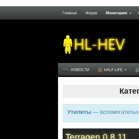
Главная
Форум
Мониторинг
»
»
НОВОСТИ
HALF-LIFE
Кате
— вспомогательн
Утилиты
Terragen 0.8.11