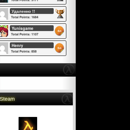
Удаленно !!
Total Points: 1684
Yunisgame
4
th
Total Points: 1107
Henry
5
th
Total Points: 858
 Steam