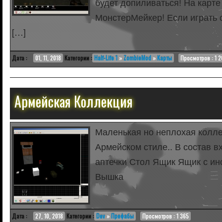
будет допиливаться! На карте
МонстерМейкер! Если играть 
[…]
Дата :
01, 11, 2018
Категории :
Half-Life 1
»
ZombieMod
»
Карты
Просмотров : 1 2
Армейская Коллекция
Маленькая но неплохая колл
Армейском стиле.. В состав в
аптечки Стол Ящик Ящик с ин
Вышка
Дата :
27, 10, 2018
Категории :
Dev
»
Префабы
Просмотров : 1 365