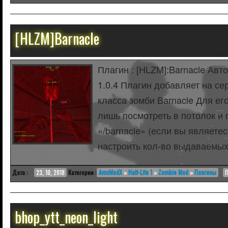
[HLZM]Barnacle
Плагин : [HLZM]:Barnacle Авто
1.0.4 Плагин добавляет на се
класса зомби Barnacle Для ег
лишь посмотреть в потолок и 
«/barnacle» (если вы являете
настроить кол-во выдаваемых
Дата :
23, 10, 2018
Категории :
AmxModX
»
Half-Life 1
»
Zombie Mod
»
Плагины
П
bhop_ytt_neon_light