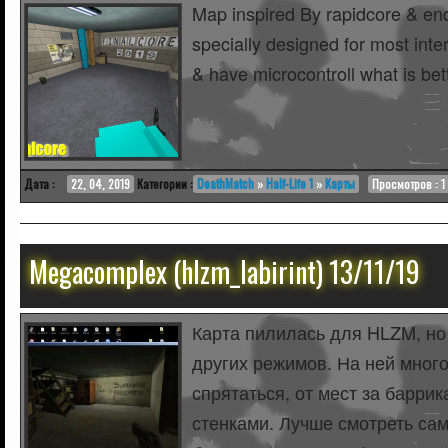
Map inspired By rapidcore & e
specially designed for most inte
& have microcontroll what is bet
Дата :
22, 04, 2019
Категории :
DeathMatch
»
Half-Life 1
»
Карты
Просмотров : 1
Megacomplex (hlzm_labirint) 13/11/19
Карта пилилась для HLZM, но
других режимов. На ней мног
спрятаться, от мест за баррик
стенками. Лучше смотреть са