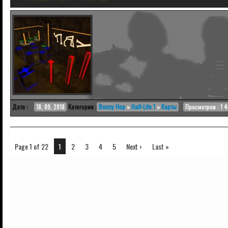
Дата :
18, 09, 2018
Категории :
Bunny Hop
»
Half-Life 1
»
Карты
Просмотров : 1 
Page 1 of 22
1
2
3
4
5
Next ›
Last »