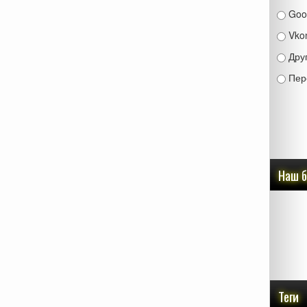
Goo
Vko
Дру
Пер
Наш 
Теги