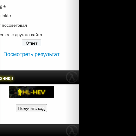
gle
ntakte
г посоветовал
ешел с другого сайта
Посмотреть результат
баннер