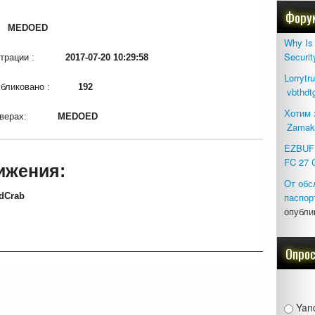
Фору
:
MEDOED
Why Is 
Securit
гистрации :
2017-07-20 10:29:58
Lorrytr
опубликовано :
192
vbthdt
Хотим 
серверах:
MEDOED
Zamak
EZBUFF
FC 27 
ижения:
От обс
dCrab
паспор
опубли
Опро
Yan