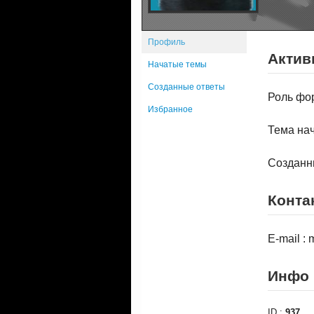
Профиль
Актив
Начатые темы
Созданные ответы
Роль фо
Избранное
Тема нач
Созданн
Конта
E-mail :
Инфо
ID :
937