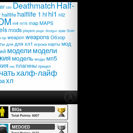
Half-
Deathmatch
ar
cso
e
hl1
halflife 1
hl
halflife
Hl2
DM
map
MAPS
m4
m16
els
mods
players
spas
Sven
plugin
Shotgun
weapons
Обзор
weapon
o-op
мод
для хл1
карты
ты
для
игрока
модели
модели
лей
жия
модель
мп5
моды
жия
плагины
прицел
пак
чать
халф-лайф
хл
фа
BIGs
Total Points: 6007
MEDOED
Total Points: 3171