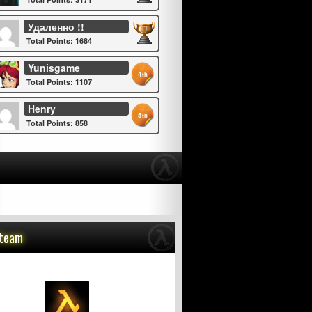
Удаленно !!
Total Points: 1684
Yunisgame
4
th
Total Points: 1107
Henry
5
th
Total Points: 858
Steam