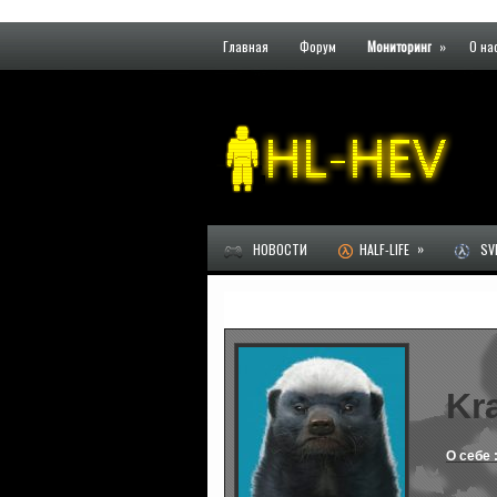
Главная
Форум
Мониторинг
»
О на
»
НОВОСТИ
HALF-LIFE
SVE
Kr
О себе 