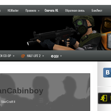
с
HLMaster
Правила
»
Скачать HL
Обратная связь
БанЛист
»
»
»
N CO-OP
HALF-LIFE 2
DEV
anCabinboy
:
StarCraft II