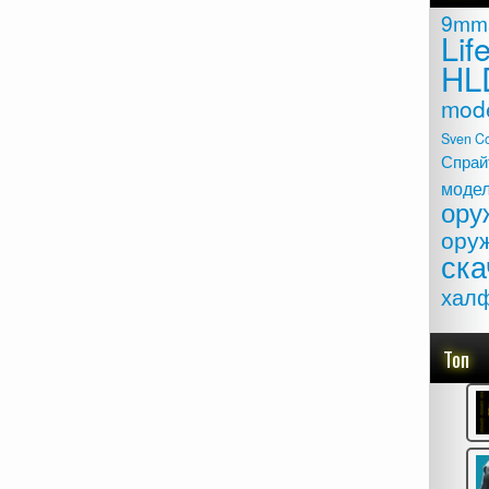
9mm
Lif
HL
mod
Sven C
Спрай
моде
ору
ору
ска
хал
Топ