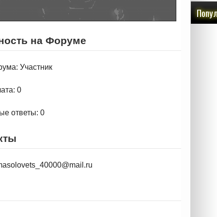
Попул
ность на Форуме
рума: Участник
ата: 0
ые ответы: 0
кты
 masolovets_40000@mail.ru