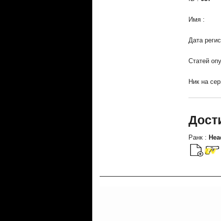
Имя 
Дата ре
Статей 
Ник на 
Дост
Ранк :
Hea