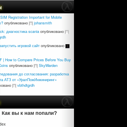
м
SIM Registration Important for Mobile
y?
опубликовано
johansmith
uck: диагностика scania
опубликовано
grdh
запустить игровой сайт
опубликовано
 | How to Compare Prices Before You Buy
Coins
опубликовано
SkyWarden
ледования до согласования: разработка
та АТЗ от «УралПожИнжиниринг»
ковано
vbthdtgrdh
с
Как вы к нам попали?
dex