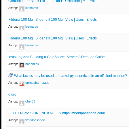
Cenforce 200 Black Pill Tablet for ED Problem | Medzvilla
Автор:
loemartin
Fildena 100 Mg | Sildenafil 100 Mg | View | Uses | Effects
Автор:
loemartin
Fildena 100 Mg | Sildenafil 100 Mg | View | Uses | Effects
Автор:
loemartin
Installing and Building a GoldSource Server: A Detailed Guide
Автор:
noahbeck
What tactics may be used to market gym services in an efficient manner?
Автор:
onlinepharmaads
dfgrg
Автор:
cher33
ECHTEN PASS ONLINE KAUFEN https://worldpassporte.com/
Автор:
worldpassport