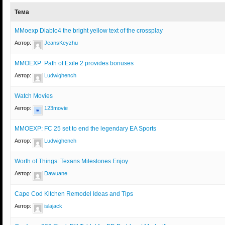
Тема
MMoexp Diablo4 the bright yellow text of the crossplay
Автор:
JeansKeyzhu
MMOEXP: Path of Exile 2 provides bonuses
Автор:
Ludwighench
Watch Movies
Автор:
123movie
MMOEXP: FC 25 set to end the legendary EA Sports
Автор:
Ludwighench
Worth of Things: Texans Milestones Enjoy
Автор:
Dawuane
Cape Cod Kitchen Remodel Ideas and Tips
Автор:
islajack