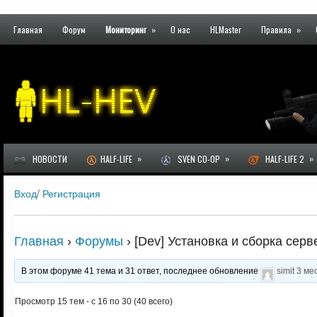
Главная
Форум
Мониторинг
»
О нас
HLMaster
Правила
»
»
»
»
НОВОСТИ
HALF-LIFE
SVEN CO-OP
HALF-LIFE 2
Вход
/
Регистрация
Главная
›
Форумы
›
[Dev] Установка и сборка серв
В этом форуме 41 тема и 31 ответ, последнее обновление
simit
3 ме
Просмотр 15 тем - с 16 по 30 (40 всего)