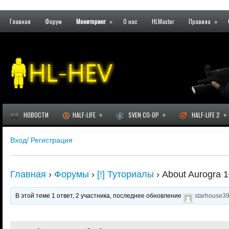
Главная
Форум
Мониторинг
»
О нас
HLMaster
Правила
»
»
»
»
НОВОСТИ
HALF-LIFE
SVEN CO-OP
HALF-LIFE 2
Вход
/
Регистрация
Главная
›
Форумы
›
[!] Туториалы
›
About Aurogra 1
В этой теме 1 ответ, 2 участника, последнее обновление
starhouse3