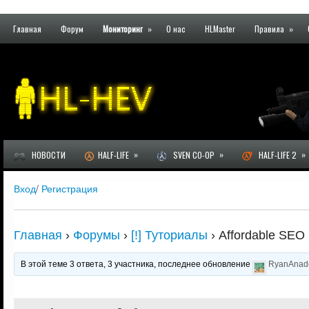
Главная
Форум
Мониторинг
»
О нас
HLMaster
Правила
»
»
»
»
НОВОСТИ
HALF-LIFE
SVEN CO-OP
HALF-LIFE 2
Вход
/
Регистрация
Главная
›
Форумы
›
[!] Туториалы
›
Affordable SEO
В этой теме 3 ответа, 3 участника, последнее обновление
RyanAnad