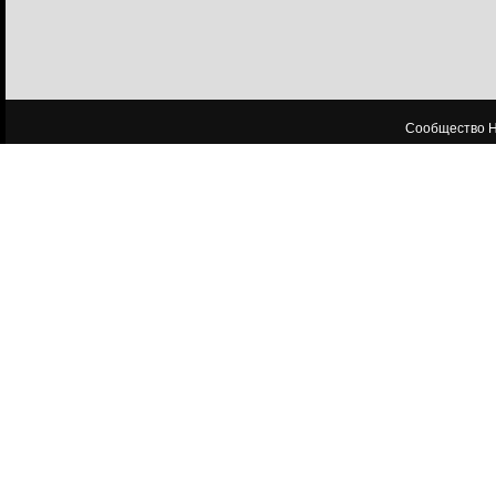
Сообщество HL