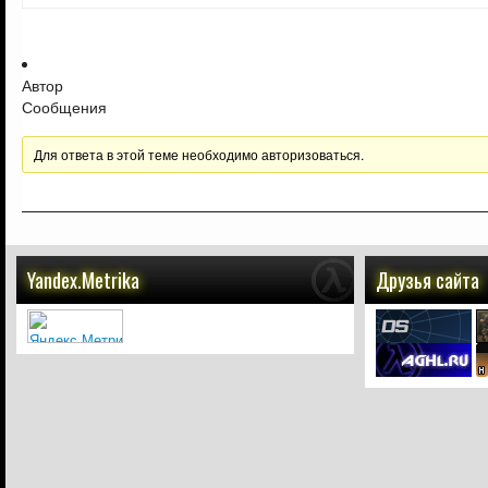
Автор
Сообщения
Для ответа в этой теме необходимо авторизоваться.
Yandex.Metrika
Друзья сайта