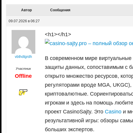
Автор
Сообщения
09.07.2026 в 06:27
<h1></h1>
vbthdtgrdh
В современном мире виртуальные 
защиты данных, сопоставимым с ба
Участник
Offline
открыто множество ресурсов, кото
регуляторами вроде MGA, UKGC), 
криптовалютные. Сориентироватьс
игрокам и здесь на помощь любит
проект CasinoSajty. Это
Casino
и мн
результативной игры: обзоры самы
больших экспертов.