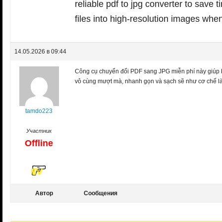
reliable pdf to jpg converter to save 
files into high-resolution images wh
14.05.2026 в 09:44
Công cụ chuyển đổi PDF sang JPG miễn phí này giúp bạn
vô cùng mượt mà, nhanh gọn và sạch sẽ như cơ chế 
tamdo223
Участник
Offline
Автор
Сообщения