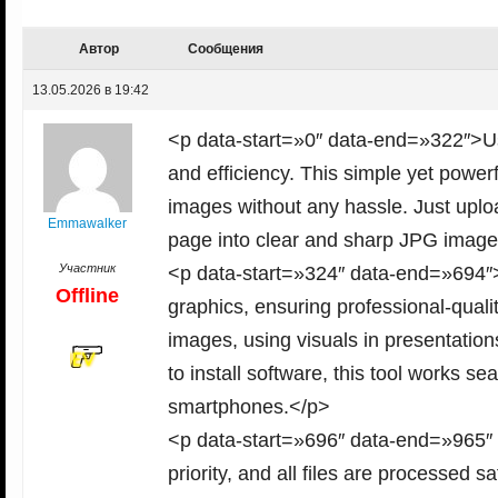
Автор
Сообщения
13.05.2026 в 19:42
<p data-start=»0″ data-end=»322″>Use
and efficiency. This simple yet power
images without any hassle. Just upload
Emmawalker
page into clear and sharp JPG image
Участник
<p data-start=»324″ data-end=»694
Offline
graphics, ensuring professional-qualit
images, using visuals in presentation
to install software, this tool works s
smartphones.</p>
<p data-start=»696″ data-end=»965″ 
priority, and all files are processed 