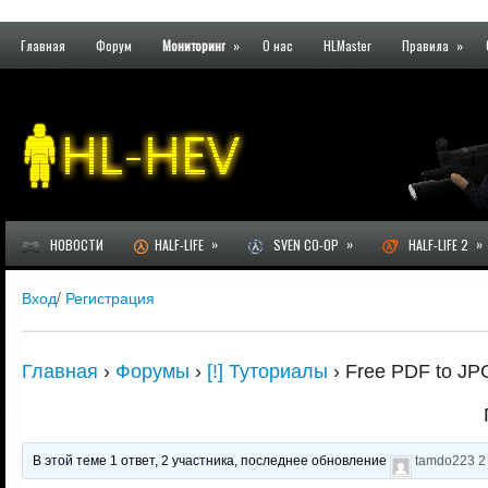
Главная
Форум
Мониторинг
»
О нас
HLMaster
Правила
»
»
»
»
НОВОСТИ
HALF-LIFE
SVEN CO-OP
HALF-LIFE 2
Вход
/
Регистрация
Главная
›
Форумы
›
[!] Туториалы
›
Free PDF to JPG
В этой теме 1 ответ, 2 участника, последнее обновление
tamdo223
2