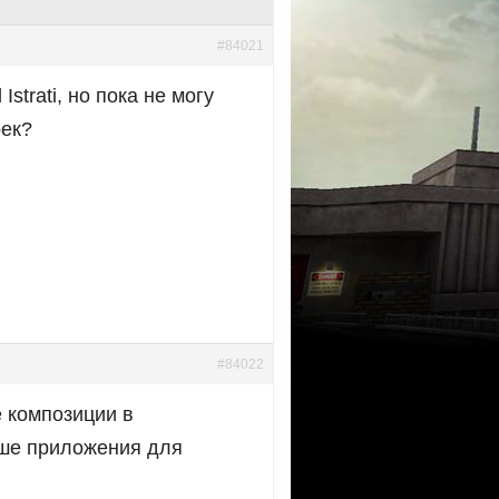
#84021
strati, но пока не могу
рек?
#84022
е композиции в
эше приложения для