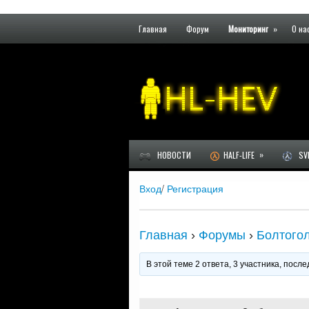
Главная
Форум
Мониторинг
»
О на
»
НОВОСТИ
HALF-LIFE
SVE
Вход
/
Регистрация
Главная
›
Форумы
›
Болтого
В этой теме 2 ответа, 3 участника, пос