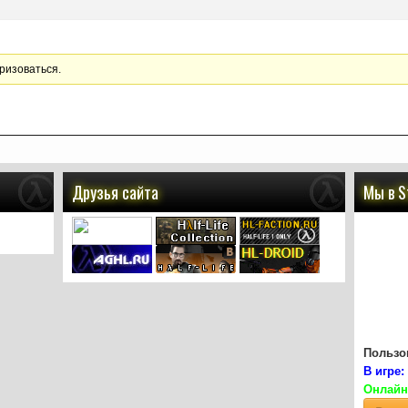
ризоваться.
Друзья сайта
Мы в 
Пользов
В игре:
Онлайн