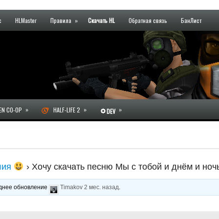
с
HLMaster
Правила
»
Скачать HL
Обратная связь
БанЛист
»
»
»
N CO-OP
HALF-LIFE 2
DEV
лия
›
Хочу скачать песню Мы с тобой и днём и ноч
леднее обновление
Timakov
2 мес. назад
.