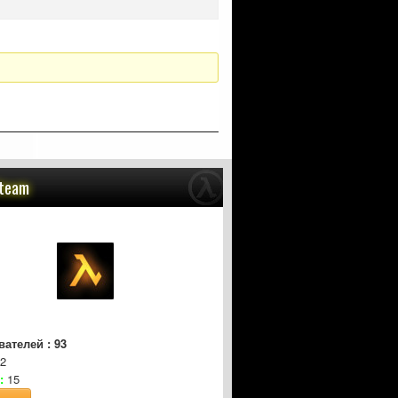
Steam
ателей : 93
2
:
15