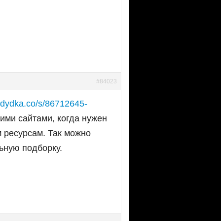
#84023
//dydka.co/s/86712645-
ими сайтами, когда нужен
м ресурсам. Так можно
ьную подборку.