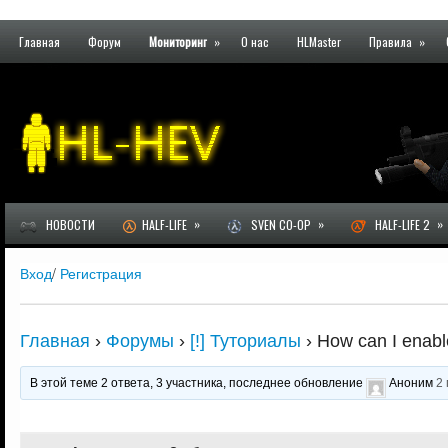
Главная
Форум
Мониторинг
»
О нас
HLMaster
Правила
»
»
»
»
НОВОСТИ
HALF-LIFE
SVEN CO-OP
HALF-LIFE 2
Вход
/
Регистрация
Главная
›
Форумы
›
[!] Туториалы
›
How can I enab
В этой теме 2 ответа, 3 участника, последнее обновление
Аноним
2 