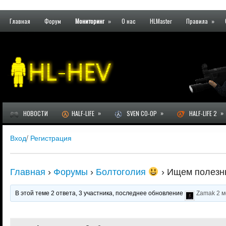
Главная
Форум
Мониторинг
»
О нас
HLMaster
Правила
»
»
»
»
НОВОСТИ
HALF-LIFE
SVEN CO-OP
HALF-LIFE 2
Вход
/
Регистрация
Главная
›
Форумы
›
Болтоголия
›
Ищем полезны
В этой теме 2 ответа, 3 участника, последнее обновление
Zamak
2 м