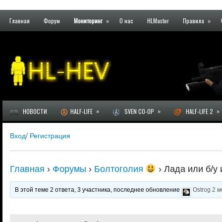
Главная
Форум
Мониторинг
»
О нас
HLMaster
Правила
»
»
»
»
НОВОСТИ
HALF-LIFE
SVEN CO-OP
HALF-LIFE 2
Вход
/
Регистрация
Главная
›
Форумы
›
Болтоголия
›
Лада или б/у 
В этой теме 2 ответа, 3 участника, последнее обновление
Ostrog
2 м