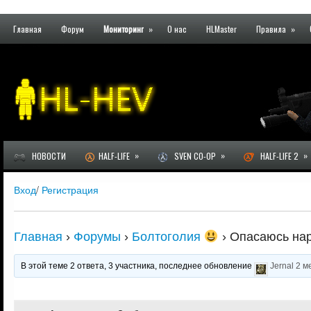
Главная
Форум
Мониторинг
»
О нас
HLMaster
Правила
»
»
»
»
НОВОСТИ
HALF-LIFE
SVEN CO-OP
HALF-LIFE 2
Вход
/
Регистрация
Главная
›
Форумы
›
Болтоголия
›
Опасаюсь нар
В этой теме 2 ответа, 3 участника, последнее обновление
Jernal
2 м