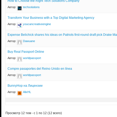
How to Choose the Right Tech Solutions Company
Автор:
techsolutions
Transform Your Business with a Top Digital Marketing Agency
Автор:
youcancreativeengine
Expense Belichick shares his ideas on Patriots first-round draft pick Drake M
Автор:
Dawuane
Buy Real Passport Online
Автор:
worldpassport
Compre pasaportes del Reino Unido en línea
Автор:
worldpassport
BunnyHop на Лицензии
Автор:
AlixHL
Просмотр 12 тем - с 1 по 12 (12 всего)