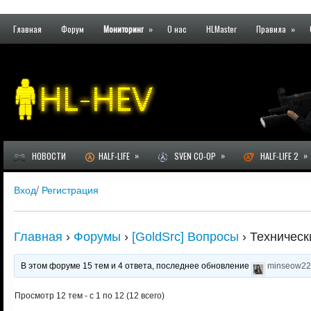
Главная
Форум
Мониторинг
»
О нас
HLMaster
Правила
»
»
»
»
НОВОСТИ
HALF-LIFE
SVEN CO-OP
HALF-LIFE 2
Вход
/
Регистрация
Главная
›
Форумы
›
[GoldSrc] Вопросы
›
Техническ
В этом форуме 15 тем и 4 ответа, последнее обновление
minseow2
Просмотр 12 тем - с 1 по 12 (12 всего)