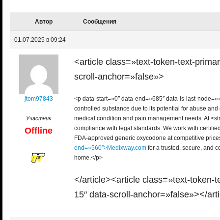
Автор
Сообщения
01.07.2025 в 09:24
<article class=»text-token-text-prima
scroll-anchor=»false»>
jtom97843
<p data-start=»0″ data-end=»685″ data-is-last-node=»»
controlled substance due to its potential for abuse and
medical condition and pain management needs. At <str
Участник
compliance with legal standards. We work with certified 
Offline
FDA-approved generic oxycodone at competitive prices 
end=»560″>Medixway.com
for a trusted, secure, and c
home.</p>
</article><article class=»text-token-
15″ data-scroll-anchor=»false»></art