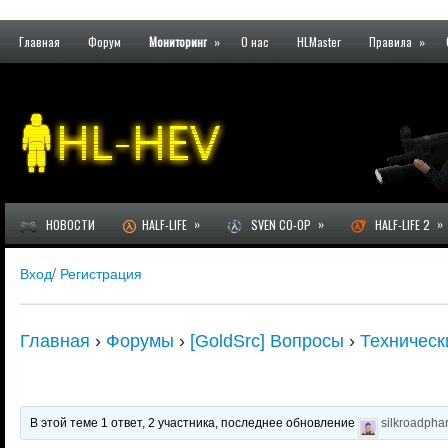
Главная
Форум
Мониторинг
»
О нас
HLMaster
Правила
»
»
»
»
НОВОСТИ
HALF-LIFE
SVEN CO-OP
HALF-LIFE 2
Вход
/
Регистрация
Главная
›
Форумы
›
[GoldSrc] Вопросы
›
Техническ
В этой теме 1 ответ, 2 участника, последнее обновление
silkroadpha