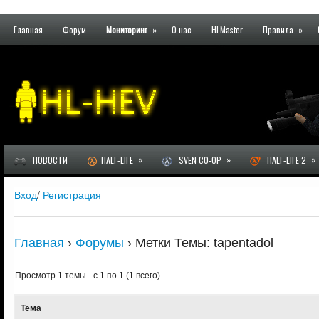
Главная
Форум
Мониторинг
»
О нас
HLMaster
Правила
»
»
»
»
НОВОСТИ
HALF-LIFE
SVEN CO-OP
HALF-LIFE 2
Вход
/
Регистрация
Главная
›
Форумы
›
Метки Темы: tapentadol
Просмотр 1 темы - с 1 по 1 (1 всего)
Тема