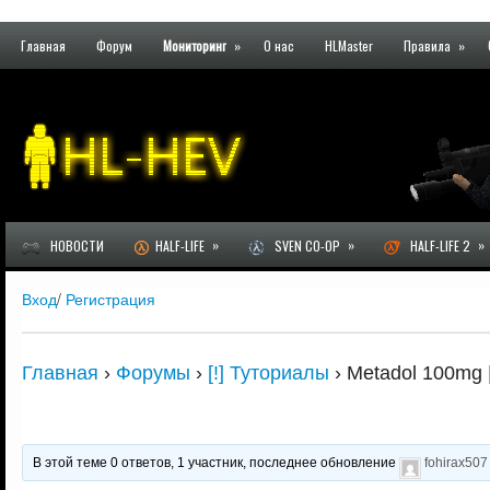
Главная
Форум
Мониторинг
»
О нас
HLMaster
Правила
»
»
»
»
НОВОСТИ
HALF-LIFE
SVEN CO-OP
HALF-LIFE 2
Вход
/
Регистрация
Главная
›
Форумы
›
[!] Туториалы
›
Metadol 100mg |
В этой теме 0 ответов, 1 участник, последнее обновление
fohirax507