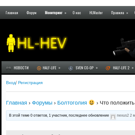
Главная
Форум
Мониторинг
»
О нас
HLMaster
Правила
»
»
»
»
НОВОСТИ
HALF-LIFE
SVEN CO-OP
HALF-LIFE 2
Вход
/
Регистрация
Главная
›
Форумы
›
Болтоголия
›
Что положить
В этой теме 0 ответов, 1 участник, последнее обновление
nexus2
2 м