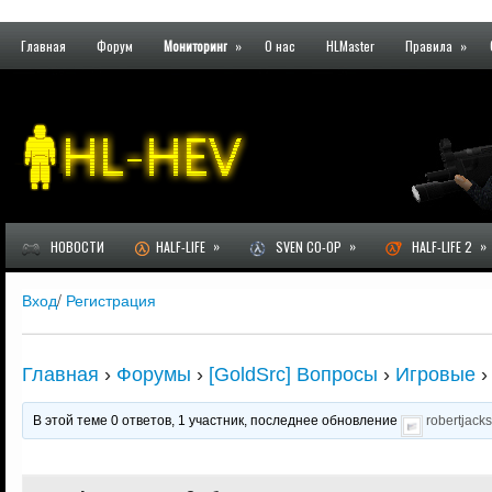
Главная
Форум
Мониторинг
»
О нас
HLMaster
Правила
»
»
»
»
НОВОСТИ
HALF-LIFE
SVEN CO-OP
HALF-LIFE 2
Вход
/
Регистрация
Главная
›
Форумы
›
[GoldSrc] Вопросы
›
Игровые
›
В этой теме 0 ответов, 1 участник, последнее обновление
robertjac