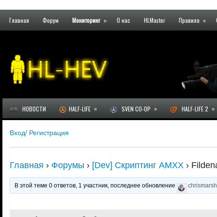
Главная
Форум
Мониторинг
»
О нас
HLMaster
Правила
»
»
»
»
НОВОСТИ
HALF-LIFE
SVEN CO-OP
HALF-LIFE 2
Вход
/
Регистрация
Главная
›
Форумы
›
[Dev] Скриптинг AMXX
›
Filden
В этой теме 0 ответов, 1 участник, последнее обновление
chrismarsh