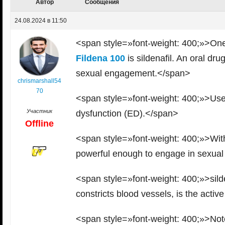
Автор
Сообщения
24.08.2024 в 11:50
<span style=»font-weight: 400;»>One 
Fildena 100
is sildenafil. An oral dru
sexual engagement.</span>
chrismarshall54
70
<span style=»font-weight: 400;»>Uses
Участник
dysfunction (ED).</span>
Offline
<span style=»font-weight: 400;»>With
powerful enough to engage in sexual 
<span style=»font-weight: 400;»>silde
constricts blood vessels, is the activ
<span style=»font-weight: 400;»>Note