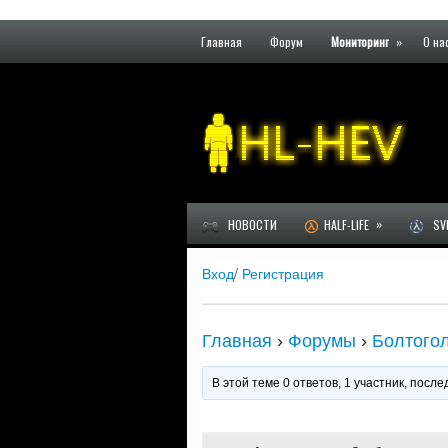
Главная
Форум
Мониторинг
»
О на
»
НОВОСТИ
HALF-LIFE
SVE
Вход
/
Регистрация
Главная
›
Форумы
›
Болтого
В этой теме 0 ответов, 1 участник, пос