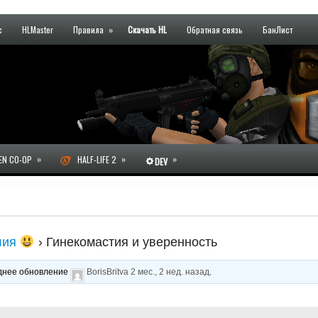
с
HLMaster
Правила
»
Скачать HL
Обратная связь
БанЛист
»
»
»
N CO-OP
HALF-LIFE 2
DEV
лия
›
Гинекомастия и уверенность
леднее обновление
BorisBritva
2 мес., 2 нед. назад
.