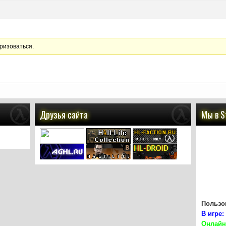
ризоваться.
Друзья сайта
Мы в 
Пользов
В игре:
Онлайн