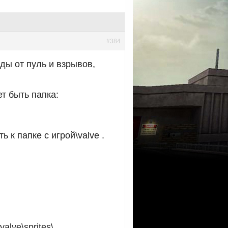
#384
ды от пуль и взрывов,
т быть папка:
 к папке с игрой\valve .
lve\sprites\.