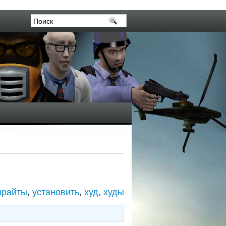
прайты
,
установить
,
худ
,
худы