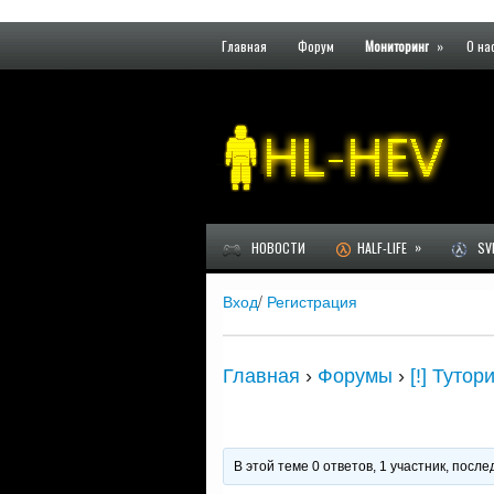
Главная
Форум
Мониторинг
»
О на
»
НОВОСТИ
HALF-LIFE
SVE
Вход
/
Регистрация
Главная
›
Форумы
›
[!] Туто
В этой теме 0 ответов, 1 участник, пос