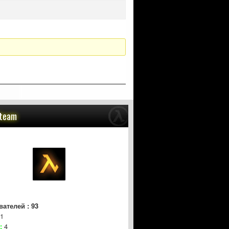
Steam
ателей : 93
1
:
4