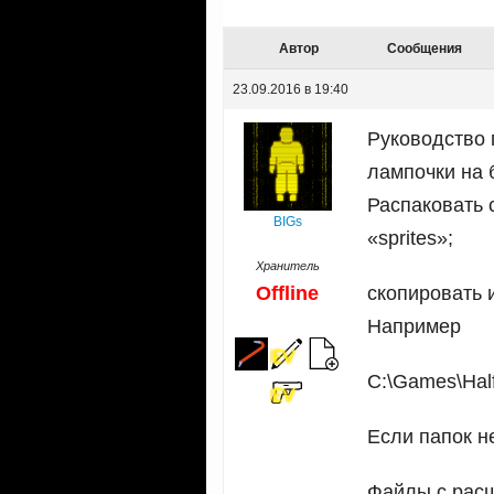
Автор
Сообщения
23.09.2016 в 19:40
Руководство 
лампочки на 
Распаковать 
BIGs
«sprites»;
Хранитель
Offline
скопировать и
Например
C:\Games\Half-
Если папок н
Файлы с расши