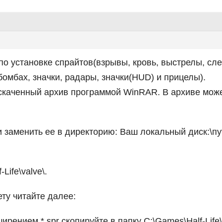
по установке спрайтов(взрывы, кровь, выстрелы, сле
бомбах, значки, радары, значки(HUD) и прицелы).
скаченный архив программой WinRAR. В архиве може
 заменить ее в директорию: Ваш локальный диск:\путь
Life\valve\.
ету читайте далее:
рением *.spr скопируйте в папку C:\Games\Half-Life\va