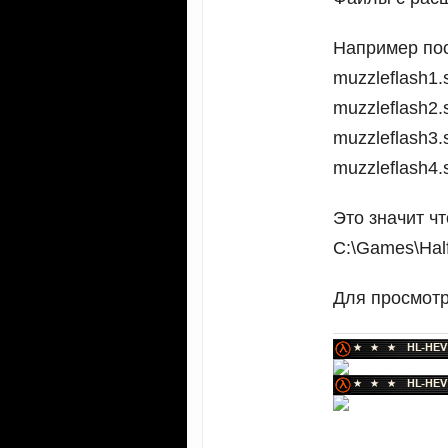
Например пос
muzzleflash1.
muzzleflash2.
muzzleflash3.
muzzleflash4.
Это значит ч
C:\Games\Half-
Для просмотр