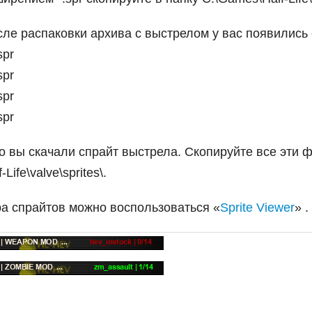
ле распаковки архива с выстрелом у вас появилис
spr
spr
spr
spr
то вы скачали спрайт выстрела. Скопируйте все эти 
Life\valve\sprites\.
а спрайтов можно воспользоваться «
Sprite Viewer
» .