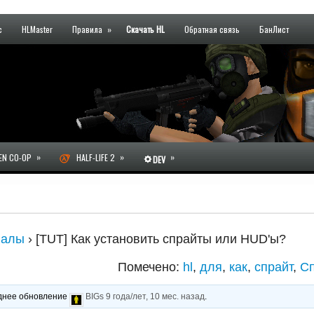
с
HLMaster
Правила
»
Скачать HL
Обратная связь
БанЛист
»
»
»
N CO-OP
HALF-LIFE 2
DEV
риалы
›
[TUT] Как установить спрайты или HUD'ы?
Помечено:
hl
,
для
,
как
,
спрайт
,
С
леднее обновление
BIGs
9 года/лет, 10 мес. назад
.