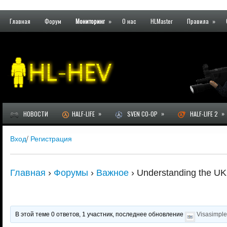
Главная
Форум
Мониторинг
»
О нас
HLMaster
Правила
»
»
»
»
НОВОСТИ
HALF-LIFE
SVEN CO-OP
HALF-LIFE 2
Вход
/
Регистрация
Главная
›
Форумы
›
Важное
›
Understanding the UK 
В этой теме 0 ответов, 1 участник, последнее обновление
Visasimpl