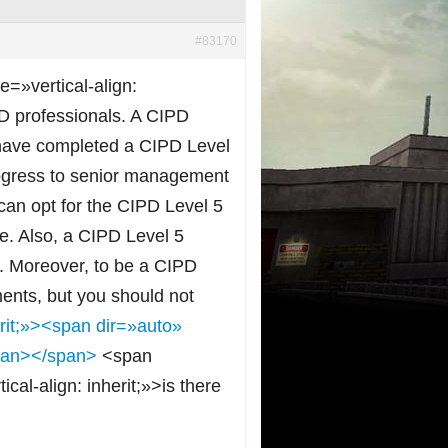
#83170
e=»vertical-align:
&D professionals. A CIPD
ho have completed a CIPD Level
rogress to senior management
 can opt for the CIPD Level 5
ee. Also, a CIPD Level 5
al. Moreover, to be a CIPD
ents, but you should not
erit;»><span dir=»auto»
span></span>
<span
cal-align: inherit;»>is there