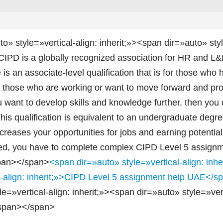
o» style=»vertical-align: inherit;»><span dir=»auto» styl
CIPD is a globally recognized association for HR and L
 is an associate-level qualification that is for those w
on, those who are working or want to move forward and p
ou want to develop skills and knowledge further, then you
 This qualification is equivalent to an undergraduate degr
increases your opportunities for jobs and earning potenti
fied, you have to complete complex CIPD Level 5 assignm
span></span>
<span dir=»auto» style=»vertical-align: inh
al-align: inherit;»>CIPD Level 5 assignment help UAE</
le=»vertical-align: inherit;»><span dir=»auto» style=»verti
/span></span>