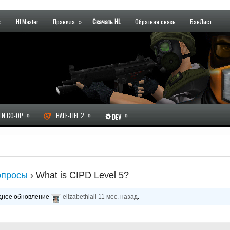
с
HLMaster
Правила
»
Скачать HL
Обратная связь
БанЛист
»
»
»
N CO-OP
HALF-LIFE 2
DEV
опросы
›
What is CIPD Level 5?
леднее обновление
elizabethlail
11 мес. назад
.