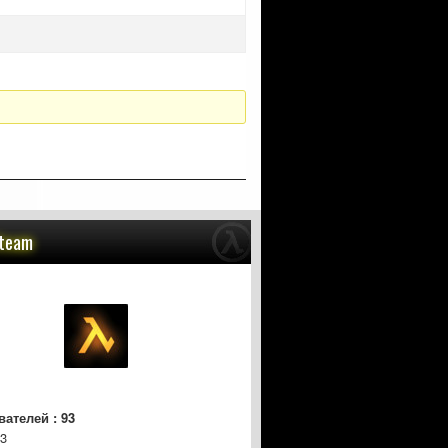
Steam
ателей : 93
3