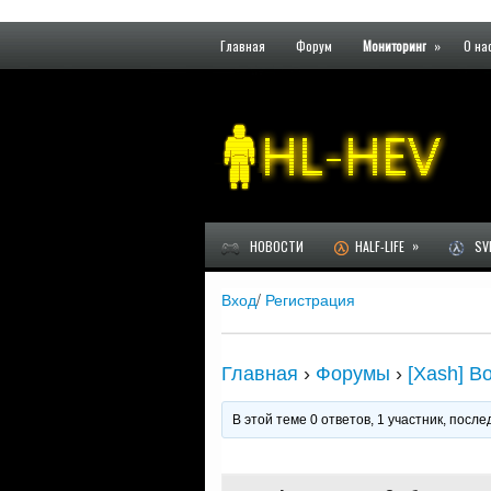
Главная
Форум
Мониторинг
»
О на
»
НОВОСТИ
HALF-LIFE
SVE
Вход
/
Регистрация
Главная
›
Форумы
›
[Xash] В
В этой теме 0 ответов, 1 участник, пос