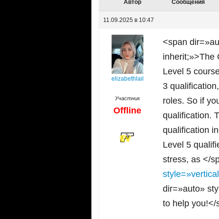
Автор
Сообщения
11.09.2025 в 10:47
<span dir=»aut
inherit;»>The 
Level 5 course
elizabethlail
3 qualificati
Участник
roles. So if y
Offline
qualification.
qualification 
Level 5 quali
stress, as </
style=»vertic
dir=»auto» sty
to help you!<