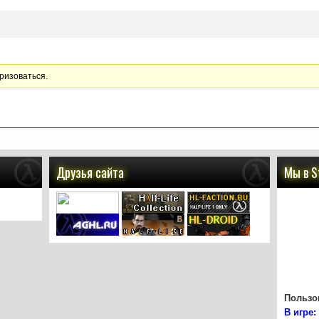
ризоваться.
Друзья сайта
Мы в 
Пользов
В игре: