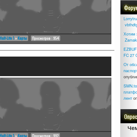
Фору
Lorrytr
vbthdt
Хотим 
Half-Life 1
»
Карты
Просмотров : 954
Zamak
EZBUFF
FC 27 
От обс
паспор
опубли
SMN.to
платфо
лент
оп
Опро
Чем
Half-Life 1
»
Карты
Просмотров : 992