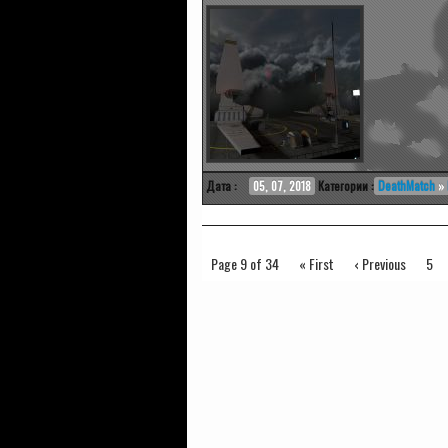
Дата :
05, 07, 2018
Категории :
DeathMatch
»
Page 9 of 34
« First
‹ Previous
5