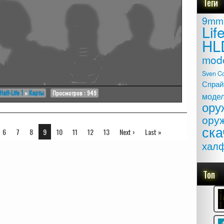
Теги
9mm
Lif
HL
mod
Sven C
Спрай
Half-Life 1
»
Карты
Просмотров : 949
моде
ору
ору
ска
6
7
8
9
10
11
12
13
Next ›
Last »
хал
Топ