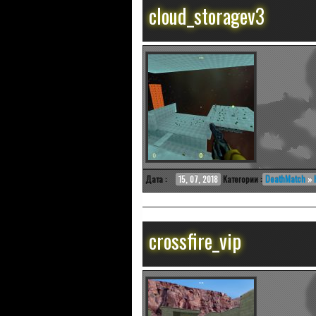
cloud_storagev3
Дата :
15, 07, 2018
Категории :
DeathMatch
»
crossfire_vip