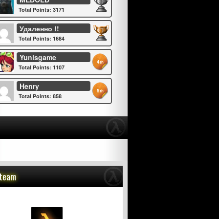
Total Points: 3171
Удаленно !!
Total Points: 1684
Yunisgame
4
th
Total Points: 1107
Henry
5
th
Total Points: 858
Steam