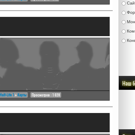
Сай
Фор
Мон
Ком
Кон
Наш 
Half-Life 1
»
Карты
Просмотров : 1 028