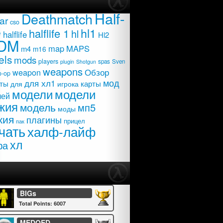
Half-
Deathmatch
ar
cso
e
hl1
halflife 1
hl
halflife
Hl2
DM
map
MAPS
m4
m16
els
mods
players
spas
Sven
plugin
Shotgun
weapons
Обзор
weapon
o-op
мод
для хл1
карты
ты
для
игрока
модели
модели
лей
жия
модель
мп5
моды
жия
плагины
прицел
пак
чать
халф-лайф
хл
фа
BIGs
Total Points: 6007
MEDOED