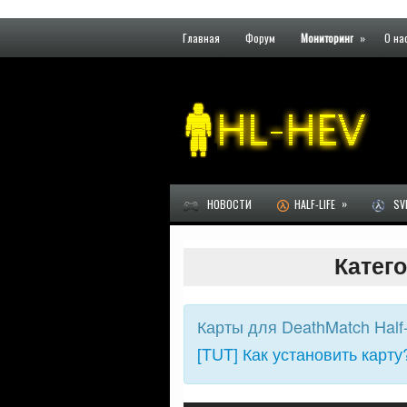
Главная
Форум
Мониторинг
»
О на
»
НОВОСТИ
HALF-LIFE
SVE
Катего
Карты для DeathMatch Half-
[TUT] Как установить карту