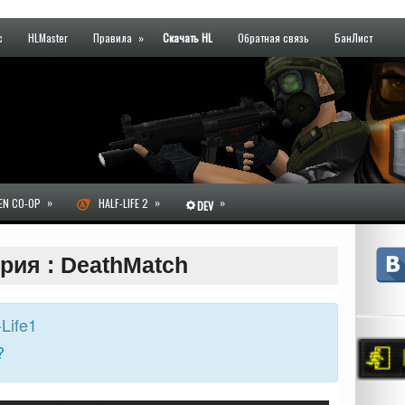
с
HLMaster
Правила
»
Скачать HL
Обратная связь
БанЛист
»
»
»
N CO-OP
HALF-LIFE 2
DEV
рия : DeathMatch
Life1
?