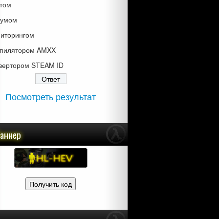
том
умом
иторингом
пилятором AMXX
вертором STEAM ID
Посмотреть результат
баннер