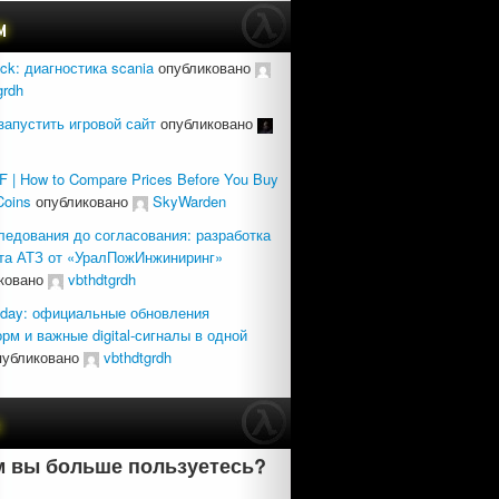
м
uck: диагностика scania
опубликовано
grdh
запустить игровой сайт
опубликовано
 | How to Compare Prices Before You Buy
Coins
опубликовано
SkyWarden
ледования до согласования: разработка
та АТЗ от «УралПожИнжиниринг»
ковано
vbthdtgrdh
day: официальные обновления
рм и важные digital-сигналы в одной
убликовано
vbthdtgrdh
с
 вы больше пользуетесь?