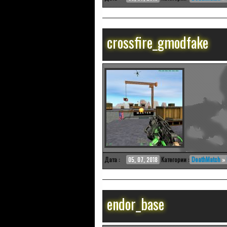
crossfire_gmodfake
Дата :
05, 07, 2018
Категории :
DeathMatch
»
endor_base