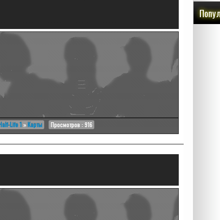
Попул
Half-Life 1
»
Карты
Просмотров : 916