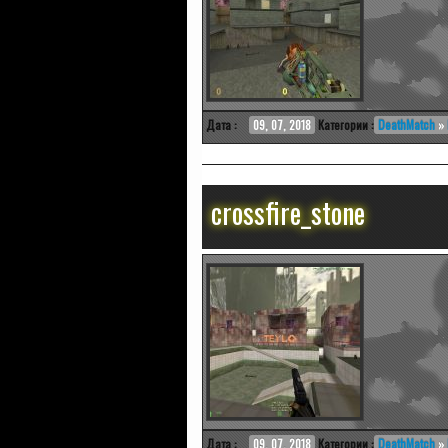
Дата :
09, 07, 2018
Категории :
DeathMatch
»
crossfire_stone
Дата :
09, 07, 2018
Категории :
DeathMatch
»