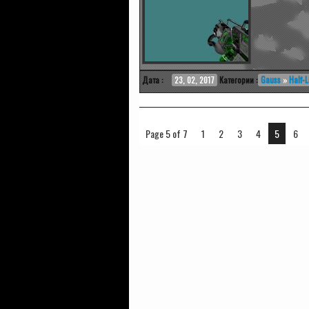
Дата :
23, 02, 2017
Категории :
Gauss
»
Half-L
Page 5 of 7
1
2
3
4
5
6