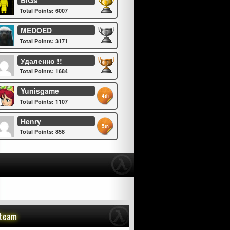
BIGs
Total Points: 6007
MEDOED
Total Points: 3171
Удаленно !!
Total Points: 1684
Yunisgame
4
th
Total Points: 1107
Henry
5
th
Total Points: 858
Steam