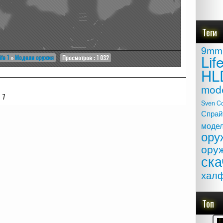
Теги
9mm
Lif
ife 1
»
Модели оружия
Просмотров : 1 032
HL
mod
7
Sven C
Спрай
моде
ору
ору
ска
хал
Топ