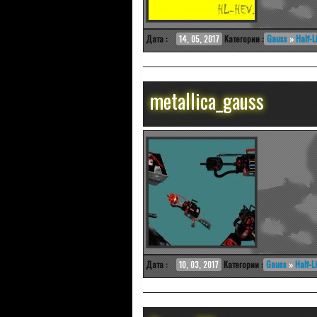
Дата :
14, 05, 2017
Категории :
Gauss
»
Half-Li
metallica_gauss
Дата :
10, 03, 2017
Категории :
Gauss
»
Half-Li