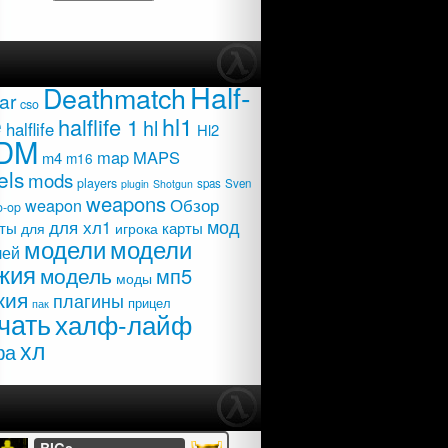
Half-
Deathmatch
ar
cso
e
hl1
halflife 1
hl
halflife
Hl2
DM
map
MAPS
m4
m16
els
mods
players
spas
Sven
plugin
Shotgun
weapons
Обзор
weapon
o-op
мод
для хл1
карты
ты
для
игрока
модели
модели
лей
жия
модель
мп5
моды
жия
плагины
прицел
пак
чать
халф-лайф
хл
фа