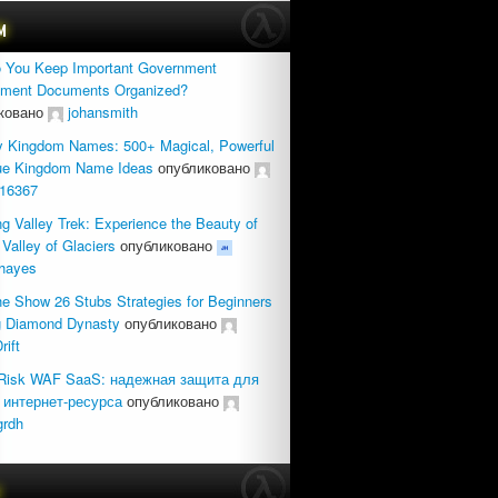
м
 You Keep Important Government
tment Documents Organized?
ковано
johansmith
y Kingdom Names: 500+ Magical, Powerful
ue Kingdom Name Ideas
опубликовано
16367
g Valley Trek: Experience the Beauty of
 Valley of Glaciers
опубликовано
rhayes
 Show 26 Stubs Strategies for Beginners
ng Diamond Dynasty
опубликовано
rift
Risk WAF SaaS: надежная защита для
 интернет-ресурса
опубликовано
grdh
с