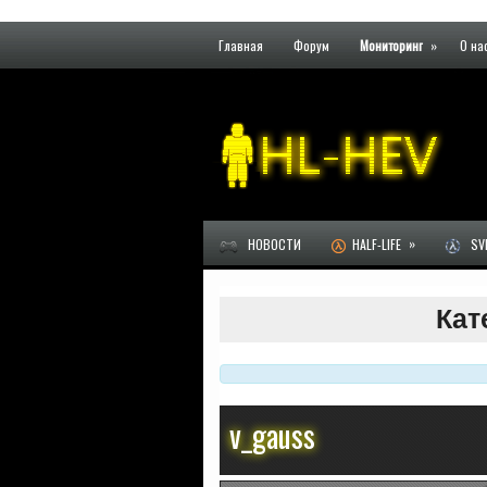
Главная
Форум
Мониторинг
»
О на
»
НОВОСТИ
HALF-LIFE
SVE
Кат
v_gauss