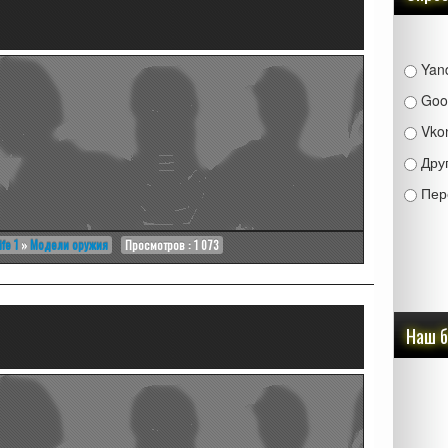
Yan
Goo
Vko
Дру
Пер
ife 1
»
Модели оружия
Просмотров : 1 073
Наш 