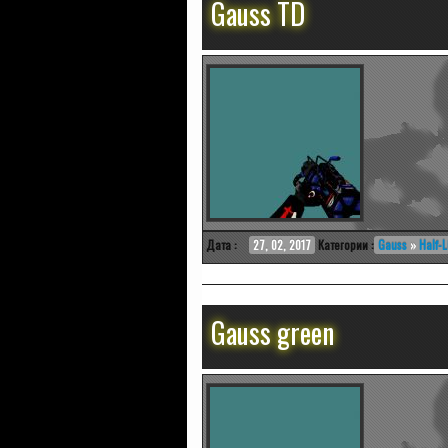
Gauss TD
Дата :
27, 02, 2017
Категории :
Gauss
»
Half-L
Gauss green