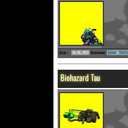
Дата :
14, 05, 2017
Категории :
Gauss
»
Half-Li
Biohazard Tau