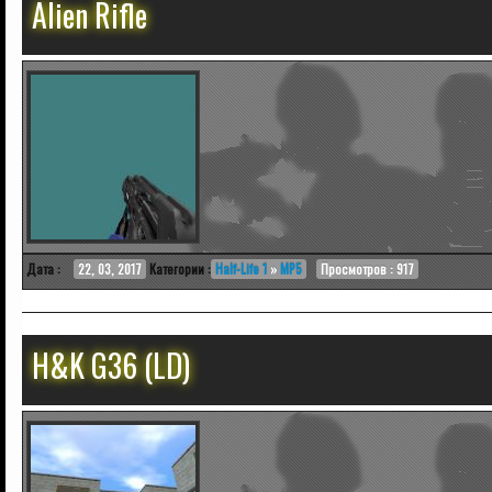
Alien Rifle
Дата :
22, 03, 2017
Категории :
Half-Life 1
»
MP5
Просмотров : 917
H&K G36 (LD)