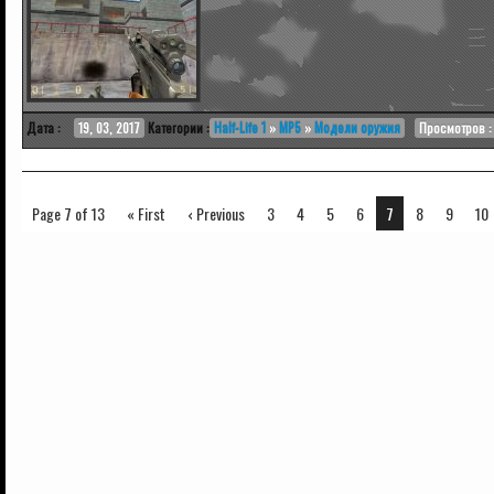
Дата :
19, 03, 2017
Категории :
Half-Life 1
»
MP5
»
Модели оружия
Просмотров : 
Page 7 of 13
« First
‹ Previous
3
4
5
6
7
8
9
10