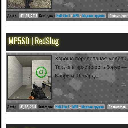
Дата :
07, 04, 2017
Категории :
Half-Life 1
»
MP5
»
Модели оружия
Просмотров :
MP5SD | RedSlug
Хорошо переделаная модель о
Так же в архиве есть бонус —
Банри и Шепарда.
Дата :
31, 03, 2017
Категории :
Half-Life 1
»
MP5
»
Модели оружия
Просмотров :