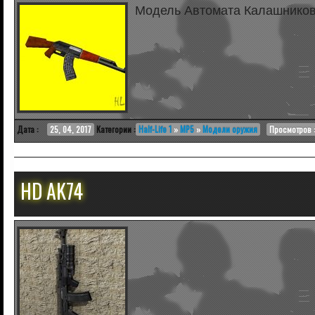
Модель Автомата Калашнико
Дата :
25, 04, 2017
Категории :
Half-Life 1
»
MP5
»
Модели оружия
Просмотров :
HD AK74