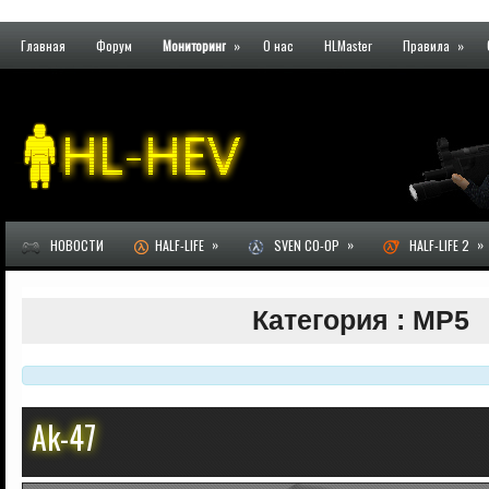
Главная
Форум
Мониторинг
»
О нас
HLMaster
Правила
»
»
»
»
НОВОСТИ
HALF-LIFE
SVEN CO-OP
HALF-LIFE 2
Категория : MP5
Ak-47