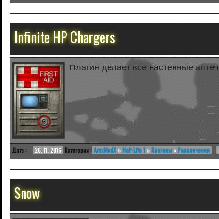
Infinite HP Chargers
Плагин делает все настенные апте
Дата :
26, 11, 2016
Категории :
AmxModX
»
Half-Life 1
»
Плагины
»
Развлечения
Snow