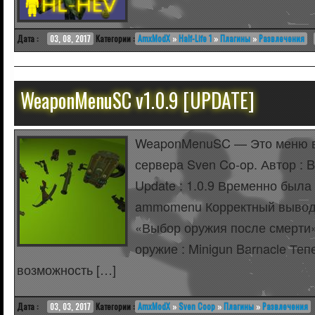
Дата :
03, 08, 2017
Категории :
AmxModX
»
Half-Life 1
»
Плагины
»
Развлечения
WeaponMenuSC v1.0.9 [UPDATE]
WeaponMenuSC — Это меню в
сервера Sven Co-op. Автор : B
Update : 1.0.9 Временно была
ammomenu Корректный вывод 
«Выбор оружия после смерти»
оружие : Minigun Barnacle Те
возможность […]
Дата :
03, 03, 2017
Категории :
AmxModX
»
Sven Coop
»
Плагины
»
Развлечения