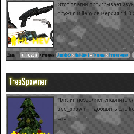
Этот плагин проигрывает зву
оружия и item-ов Версия : 1.0.
Дата :
01, 10, 2017
Категории :
AmxModX
»
Half-Life 1
»
Плагины
»
Развлечения
TreeSpawner
Плагин позволяет спавнить ёл
tree_spawn — добавить ель t
ель