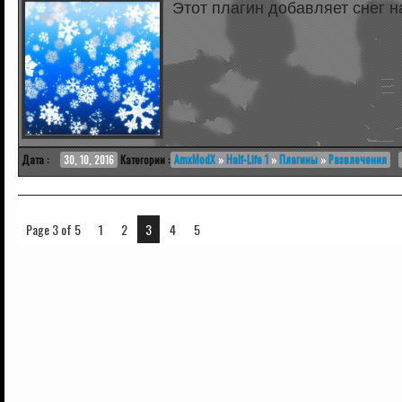
Этот плагин добавляет снег н
Дата :
30, 10, 2016
Категории :
AmxModX
»
Half-Life 1
»
Плагины
»
Развлечения
Page 3 of 5
1
2
3
4
5