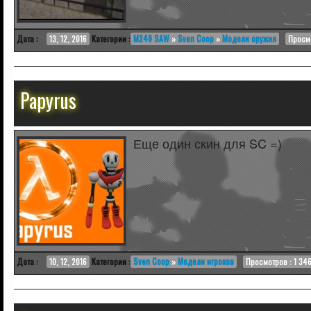
Дата :
13, 12, 2016
Категории :
M249 SAW
»
Sven Coop
»
Модели оружия
Просмо
Papyrus
Еще один скин для SC =)
Дата :
10, 12, 2016
Категории :
Sven Coop
»
Модели игроков
Просмотров : 1 34