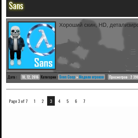
Sans
Хороший скин, HD, детализир
Дата :
10, 12, 2016
Категории :
Sven Coop
»
Модели игроков
Просмотров : 2 39
Page 3 of 7
1
2
3
4
5
6
7