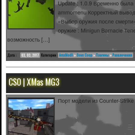
Update : 1.0.9 Временно была
ammomenu Корректный вывод 
«Выбор оружия после смерти»
оружие : Minigun Barnacle Те
возможность […]
Дата :
03, 03, 2017
Категории :
AmxModX
»
Sven Coop
»
Плагины
»
Развлечения
CSO | XMas MG3
Порт модели из Counter-Strike 