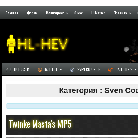
Главная
Форум
Мониторинг
»
О нас
HLMaster
Правила
»
»
»
»
НОВОСТИ
HALF-LIFE
SVEN CO-OP
HALF-LIFE 2
Категория : Sven Co
Twinke Masta’s MP5