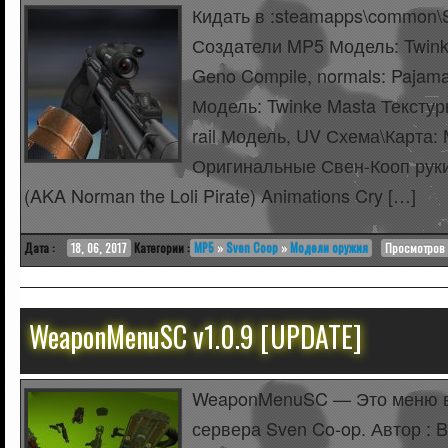
Кидать в :steamapps\common\
Создатели MP5 Модель: Twink
Geno Compile, normals: Pajam
Модель: Twinke Masta Тексту
rail Модель, UV Схема\Карта:
Оригинальные Свен-Кооп руки
(AKA Norman the Loli Pirate) Animations Cry […]
Дата :
18, 06, 2017
Категории :
MP5
»
Sven Coop
»
Модели оружия
Просмотров :
WeaponMenuSC v1.0.9 [UPDATE]
WeaponMenuSC — Это меню в
сервера Sven Co-op. Автор : B