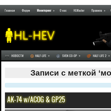
Главная
Форум
Мониторинг
»
О нас
HLMaster
Правила
»
»
»
»
НОВОСТИ
HALF-LIFE
SVEN CO-OP
HALF-LIFE 2
Записи с меткой ‘м
AK-74 w/ACOG & GP25