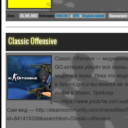
Дата :
25, 04, 2017
Категории :
Half-Life 1
»
MP5
»
Модели оружия
Просмотров :
Classic Offensive
Classic Offensive — модифик
GO,которая уберёт все скины,
модели и звуки. Пока что мо
в GreenLight,и вы можете её 
выйти в Steam. Трейлер
— https://www.youtube.com/w
Сам мод — http://steamcommunity.com/sharedfiles/fil
id=841415339&searchtext=Classic+offensive