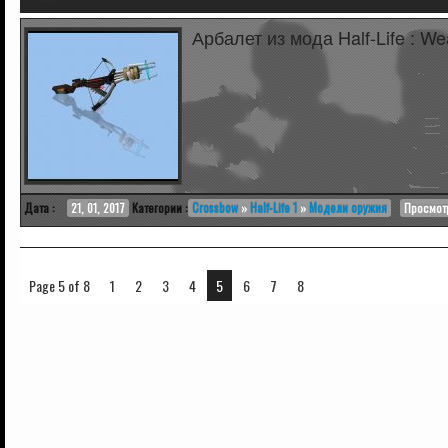
Арбалет из мода Half-Life : We
Дата :
21, 01, 2017
Категории :
Crossbow
»
Half-Life 1
»
Модели оружия
Просмотр
Page 5 of 8
1
2
3
4
5
6
7
8