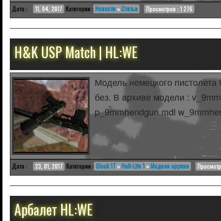
Дата :
11, 04, 2017
Категории :
Новости
»
Статьи
Просмотров : 1 276
H&K USP Match | HL:WE
Модель немецкого пистолета 
без. В архиве модели : v_9m
p_9mmhendgun.mdl w_9mmhen
Дата :
23, 01, 2017
Категории :
Glock 17
»
Half-Life 1
»
Модели оружия
Просмотро
Арбалет HL:WE