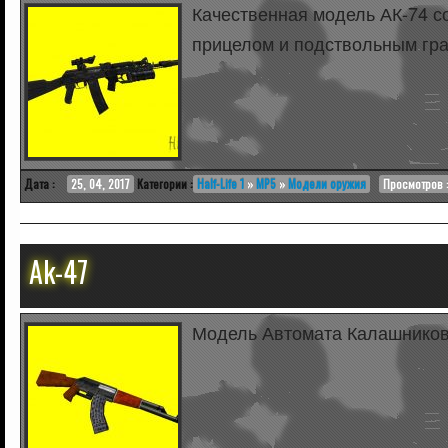
Качественная модель АК-74 
прицелом и подствольным гр
Дата :
25, 04, 2017
Категории :
Half-Life 1
»
MP5
»
Модели оружия
Просмотров :
Ak-47
Модель Автомата Калашнико