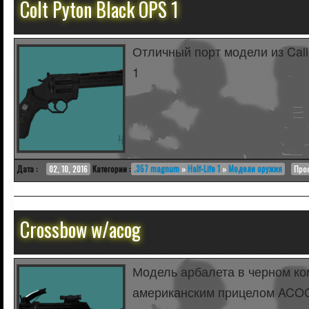
Colt Pyton Black OPS 1
Отличный порт модели из Call 
1
Дата :
02, 10, 2016
Категории :
.357 magnum
»
Half-Life 1
»
Модели оружия
Прос
Crossbow w/acog
Модель арбалета в черном к
американским прицелом ACOG