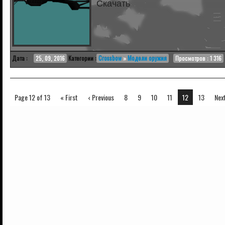
Скачать
Дата :
25, 09, 2016
Категории :
Crossbow
»
Модели оружия
Просмотров : 1 316
Page 12 of 13
« First
‹ Previous
8
9
10
11
12
13
Next