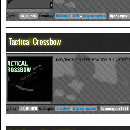
Дата :
14, 10, 2016
Категории :
Half-Life 1
»
MP5
»
Модели оружия
Просмотров : 
Tactical Crossbow
Модель тактического арбалета
Дата :
02, 10, 2016
Категории :
Crossbow
»
Модели оружия
Просмотров : 1 330